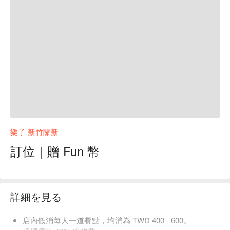
樂子 新竹關新
訂位｜贈 Fun 幣
詳細を見る
店內低消每人一道餐點，均消為 TWD 400 - 600。