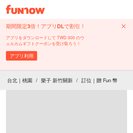
期間限定3倍！アプリDLで割引！
アプリをダウンロードして TWD 300 のウ
ェルカムギフトクーポンを受け取ろう！
アプリ利用
台北｜桃園
/
樂子 新竹關新
/
訂位｜贈 Fun 幣