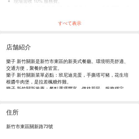
現場需收 10% 服務費。
貼心提醒：預訂前請選取正確用餐人數，以利現場安排用
餐空間。
すべて表示
店舗紹介
樂子 新竹關新是新竹市東區的新美式餐廳。環境明亮舒適、
交通方便，聚餐約會皆宜。

樂子 新竹關新菜單必點：班尼迪克蛋，手撕塔可豬，花生培
根醬牛肉堡，是拉差楓糖炸雞。

樂子 新竹關新推薦：餐點選擇豐富，價格親民，服務穩定。

樂子 新竹關新訂位、樂子 新竹關新優惠資訊立刻查看⬇︎
住所
新竹市東區關新路73號