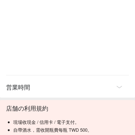
🍳 主廚推薦

【招牌月亮蝦餅】蝦肉鮮甜，外皮酥脆微焦

【辣炒牛肉】牛肉嫩滑，辣味香氣撲鼻

【綠咖哩椰汁雞】椰香濃郁，雞肉鮮嫩入味

🍽️ 口碑必點

【檸檬清蒸魚】魚肉鮮美，檸檬清香爽口

【冬粉鮮蝦煲】冬粉滑順，蝦肉彈牙鮮甜

【摩摩喳喳(冰/熱)】椰香濃郁，口感豐富滑順

💡 未成年請勿飲酒；禁止酒駕
営業時間
店舗の利用規約
現場收現金 / 信用卡 / 電子支付。
自帶酒水，需收開瓶費每瓶 TWD 500。