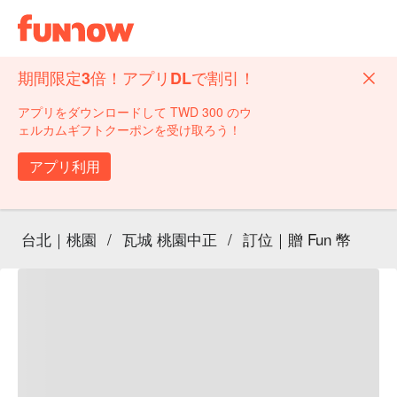
期間限定3倍！アプリDLで割引！
アプリをダウンロードして TWD 300 のウ
ェルカムギフトクーポンを受け取ろう！
アプリ利用
台北｜桃園
/
瓦城 桃園中正
/
訂位｜贈 Fun 幣