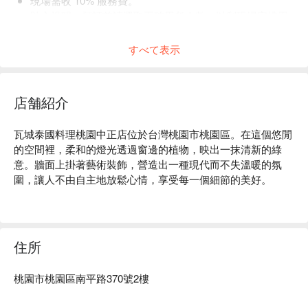
現場需收 10% 服務費。
貼心提醒：預訂前請選取正確用餐人數，以利現場安排用
餐空間。
すべて表示
店舗紹介
瓦城泰國料理桃園中正店位於台灣桃園市桃園區。在這個悠閒
的空間裡，柔和的燈光透過窗邊的植物，映出一抹清新的綠
意。牆面上掛著藝術裝飾，營造出一種現代而不失溫暖的氛
圍，讓人不由自主地放鬆心情，享受每一個細節的美好。

在這樣迷人的環境中，招牌月亮蝦餅、辣炒牛肉和綠咖哩椰汁
雞等美食成為提升聚會或用餐體驗的完美催化劑。

住所
🤩 玩樂情報

人均消費：均消 TWD 600

桃園市桃園區南平路370號2樓
適合情境：日常餐廳、朋友聚餐

貼心服務：爽吃海鮮
