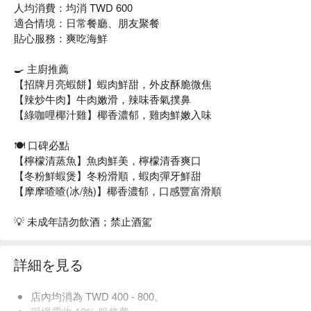
人均消費：均消 TWD 600
適合情境：日常餐廳、朋友聚餐
貼心服務：爽吃海鮮
🍳 主廚推薦
【招牌月亮蝦餅】蝦肉鮮甜，外皮酥脆微焦
【辣炒牛肉】牛肉嫩滑，辣味香氣撲鼻
【綠咖哩椰汁雞】椰香濃郁，雞肉鮮嫩入味
🍽️ 口碑必點
【檸檬清蒸魚】魚肉鮮美，檸檬清香爽口
【冬粉鮮蝦煲】冬粉滑順，蝦肉彈牙鮮甜
【摩摩喳喳(冰/熱)】椰香濃郁，口感豐富滑順
💡 未成年請勿飲酒；禁止酒駕
詳細を見る
店內均消為 TWD 400 - 800。