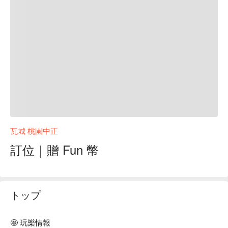
瓦城 桃園中正
訂位｜贈 Fun 幣
トップ
🤩 玩樂情報