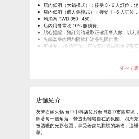
店內低消（大鍋模式）：接受 3 - 6 人訂
店內低消（個人鍋模式）：接受 1 - 6 人訂
均消為 TWD 350 - 450。
店內用餐需收 10% 服務費。
貼心提醒：預訂前請選取正確用餐人數，以利
火鍋套餐內用均附飲料冰品無限供應。
可接受 1 - 6 位訂位，座位安排皆由現場桌
超過 6 位訂位或特殊需求，請來電預約由專人
訂位時間請準時或提前至櫃檯報到，若需更改
すべて表
店舗紹介
芡芳石頭火鍋 台中中科店位於台灣臺中市西屯區
照著每一個角落，營造出輕鬆自在的氛圍。四周充
被溫暖的光影包圍，享受著熱氣騰騰的鍋物，這裡
藉。
