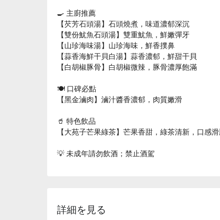
🍳 主廚推薦
【芡芳石頭湯】石頭燒煮，味道濃郁深沉
【雙份魷魚石頭湯】雙重魷魚，鮮嫩彈牙
【山珍海味湯】山珍海味，鮮香撲鼻
【蒜香海鮮干貝白湯】蒜香濃郁，鮮甜干貝
【白胡椒豚骨】白胡椒微辣，豚骨濃厚飽滿
🍽️ 口碑必點
【黑金滷肉】滷汁醬香濃郁，肉質嫩滑
🥤 特色飲品
【大苑子芒果綠茶】芒果香甜，綠茶清新，口感滑
💡 未成年請勿飲酒；禁止酒駕
詳細を見る