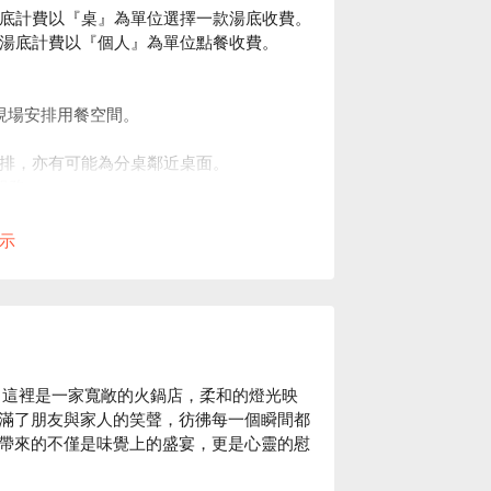
位，湯底計費以『桌』為單位選擇一款湯底收費。
位，湯底計費以『個人』為單位點餐收費。
現場安排用餐空間。
況安排，亦有可能為分桌鄰近桌面。
服務。
訂位時間或人數，請提前來電告知。
示
，這裡是一家寬敞的火鍋店，柔和的燈光映
滿了朋友與家人的笑聲，彷彿每一個瞬間都
帶來的不僅是味覺上的盛宴，更是心靈的慰