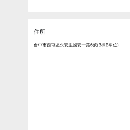
在這樣的環境中，芡芳石頭湯、雙份魷魚石頭湯和
了整體的聚會與用餐體驗。每一口都讓人更深入地
🤩 玩樂情報

住所
人均消費：均消 TWD 400

適合情境：一人獨享、多人聚餐、家庭聚餐、朋友
貼心服務：親子友善

台中市西屯區永安里國安一路6號(B棟B單位)
🍳 主廚推薦

【芡芳石頭湯】石頭燒煮，味道濃郁深沉

【雙份魷魚石頭湯】雙重魷魚，鮮嫩彈牙

【山珍海味湯】山珍海味，鮮香撲鼻

【蒜香海鮮干貝白湯】蒜香濃郁，鮮甜干貝

【白胡椒豚骨】白胡椒微辣，豚骨濃厚飽滿

🍽️ 口碑必點

【黑金滷肉】滷汁醬香濃郁，肉質嫩滑

🥤 特色飲品

【大苑子芒果綠茶】芒果香甜，綠茶清新，口感滑順