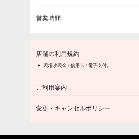
💡 未成年請勿飲酒；禁止酒駕
営業時間
店舗の利用規約
現場收現金 / 信用卡 / 電子支付。
ご利用案内
変更・キャンセルポリシー