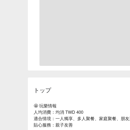
トップ
🤩 玩樂情報
人均消費：均消 TWD 400
適合情境：一人獨享、多人聚餐、家庭聚餐、朋友
貼心服務：親子友善