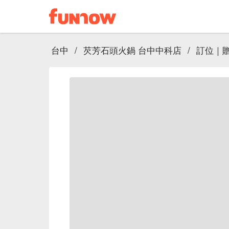
台中
/
芡芳石頭火鍋 台中中科店
/
訂位｜贈 