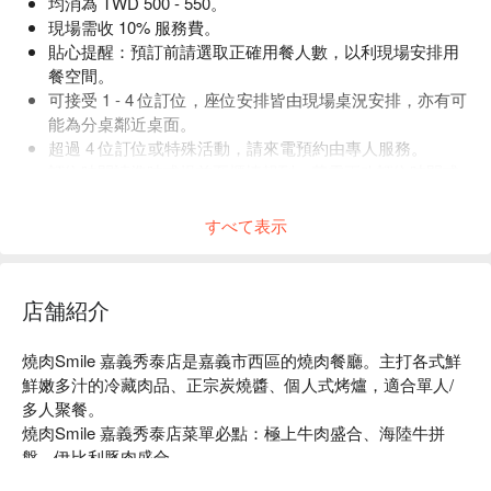
均消為 TWD 500 - 550。
現場需收 10% 服務費。
貼心提醒：預訂前請選取正確用餐人數，以利現場安排用
餐空間。
可接受 1 - 4 位訂位，座位安排皆由現場桌況安排，亦有可
能為分桌鄰近桌面。
超過 4 位訂位或特殊活動，請來電預約由專人服務。
訂位時間請準時或提前至櫃檯報到，若需更改訂位時間或
人數，請提前來電告知。
すべて表示
店舗紹介
燒肉Smile 嘉義秀泰店是嘉義市西區的燒肉餐廳。主打各式鮮
鮮嫩多汁的冷藏肉品、正宗炭燒醬、個人式烤爐，適合單人/
多人聚餐。

燒肉Smile 嘉義秀泰店菜單必點：極上牛肉盛合、海陸牛拼
盤、伊比利豚肉盛合。

燒肉Smile 嘉義秀泰店推薦：套餐選擇多種，份量十足，CP 