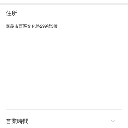
值高。

燒肉Smile 嘉義秀泰店訂位、燒肉Smile 大安忠孝店優惠資訊
住所
立刻查看⬇︎
嘉義市西區文化路299號3樓
営業時間