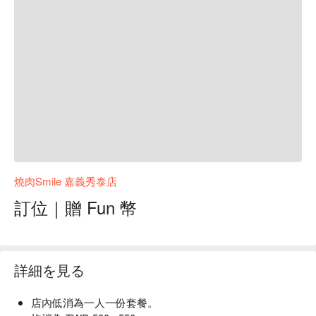
燒肉Smile 嘉義秀泰店
訂位｜贈 Fun 幣
詳細を見る
店內低消為一人一份套餐。