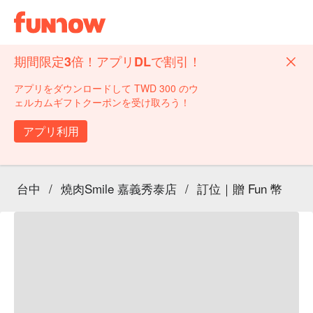
期間限定3倍！アプリDLで割引！
アプリをダウンロードして TWD 300 のウ
ェルカムギフトクーポンを受け取ろう！
アプリ利用
台中
/
燒肉Smile 嘉義秀泰店
/
訂位｜贈 Fun 幣