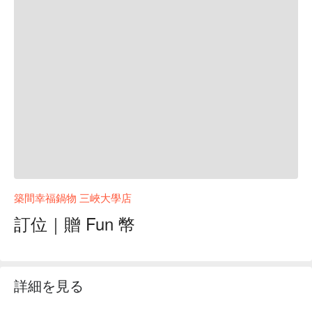
築間幸福鍋物 三峽大學店
訂位｜贈 Fun 幣
詳細を見る