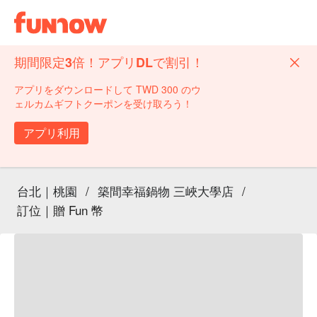
期間限定3倍！アプリDLで割引！
アプリをダウンロードして TWD 300 のウ
ェルカムギフトクーポンを受け取ろう！
アプリ利用
台北｜桃園
/
築間幸福鍋物 三峽大學店
/
訂位｜贈 Fun 幣