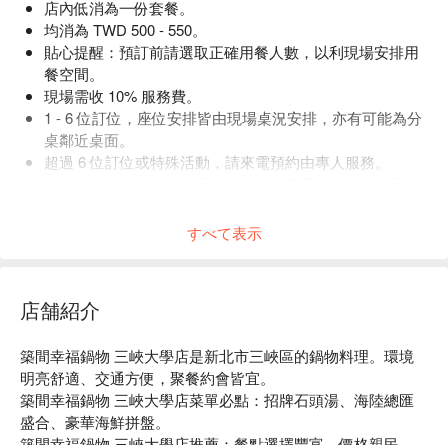
店內低消為一份套餐。
均消為 TWD 500 - 550。
貼心提醒：預訂前請選取正確用餐人數，以利現場安排用
餐空間。
現場需收 10% 服務費。
1 - 6 位訂位，座位安排皆由現場桌況安排，亦有可能為分
桌鄰近桌面。
超過 6 位訂位或特殊活動，請來電預約由專人服務。
訂位時間請準時或提前至櫃檯報到，若需更改訂位時間或
人數，請提前來電告知。
すべて表示
店舗紹介
築間幸福鍋物 三峽大學店是新北市三峽區的鍋物料理。環境
明亮舒適、交通方便，聚餐約會皆宜。

築間幸福鍋物 三峽大學店菜單必點：招牌石頭湯、海陸總匯
盛合、豪華海鮮拼盤。

築間幸福鍋物 三峽大學店推薦：餐點選擇豐富，價格親民，