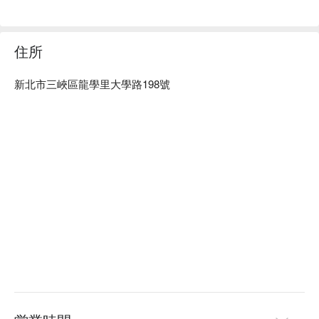
服務穩定。

築間幸福鍋物 三峽大學店訂位、優惠資訊立刻查看⬇︎
住所
新北市三峽區龍學里大學路198號