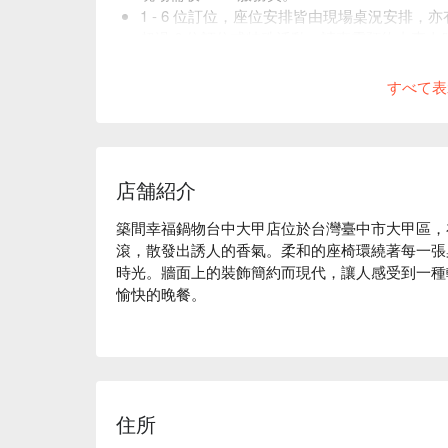
1 - 6 位訂位，座位安排皆由現場桌況安排，
超過 6 位訂位或特殊活動，請來電預約由專人
訂位時間請準時或提前至櫃檯報到，若需更改
すべて表
店舗紹介
築間幸福鍋物台中大甲店位於台灣臺中市大甲區，
滾，散發出誘人的香氣。柔和的座椅環繞著每一張
時光。牆面上的裝飾簡約而現代，讓人感受到一種
愉快的晚餐。

松阪豚肉鍋、日本 A5 和牛紐約客鍋以及綜合魚
了聚會的樂趣。這些特色菜餚成為引人入勝的催化
這裡找到讓人滿足的用餐體驗。

住所
🤩 玩樂情報

人均消費：均消 TWD 575
