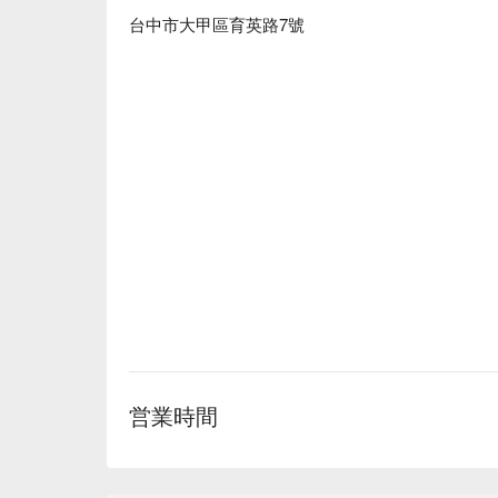
適合情境：多人聚餐、家庭聚餐、朋友聚餐

台中市大甲區育英路7號
貼心服務：親子友善、吃到飽

🍳 主廚推薦

【松阪豚肉鍋】豬肉鮮嫩，湯頭濃郁入味

【日本 A5 和牛紐約客鍋】和牛滑嫩，湯底香氣迷人
【綜合魚片鍋】魚片鮮甜，湯汁鮮香豐富

🍽️ 口碑必點

【美國牛五花套餐】牛肉肥美，入口即化

【雞腿排鍋】雞肉多汁，湯香撲鼻

💡 未成年請勿飲酒；禁止酒駕
営業時間