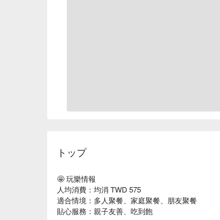
トップ
🤩 玩樂情報
人均消費：均消 TWD 575
適合情境：多人聚餐、家庭聚餐、朋友聚餐
貼心服務：親子友善、吃到飽