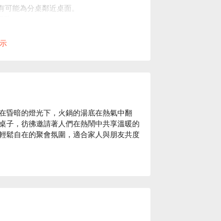
亦有可能為分桌鄰近桌面。
服務。
訂位時間或人數，請提前來電告知。
示
在昏暗的燈光下，火鍋的湯底在熱氣中翻
桌子，彷彿邀請著人們在熱鬧中共享溫暖的
輕鬆自在的聚會氛圍，適合家人與朋友共度
片鍋，這些精心準備的火鍋選擇，完美地提升
劑，無論是家人團聚還是朋友小聚，都能在