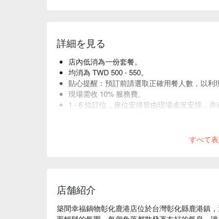
詳細を見る
店內低消為一份套餐。
均消為 TWD 500 - 550。
貼心提醒：預訂前請選取正確用餐人數，以利
現場需收 10% 服務費。
1 - 6 位訂位，座位安排皆由現場桌況安排，
超過 6 位訂位或特殊活動，請來電預約由專人
訂位時間請準時或提前至櫃檯報到，若需更改
すべて表
店舗紹介
築間幸福鍋物彰化鹿港店位於台灣彰化縣鹿港鎮，
而輕鬆的氛圍。每個角落都散發著友好的氣息，讓