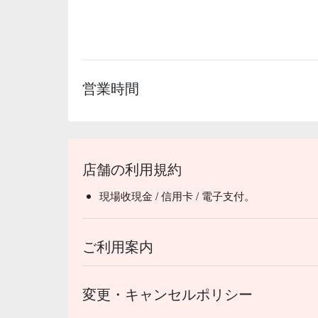
【日式明治冰淇淋】冰淇淋細膩，香甜滑順

【霜淇淋】冰淇淋柔滑，香甜濃郁

🥤 特色飲品

【檸檬茶】清新檸檬香，酸甜爽口

営業時間
【金選奶茶】濃郁奶香，茶味馥郁

【柳橙汁】鮮榨果香，自然甜美

【萊姆氣泡水】氣泡輕盈，酸爽清新

💡 未成年請勿飲酒；禁止酒駕
店舗の利用規約
現場收現金 / 信用卡 / 電子支付。
ご利用案内
変更・キャンセルポリシー