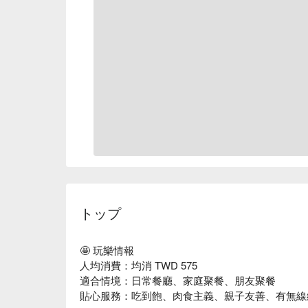
トップ
🤩 玩樂情報
人均消費：均消 TWD 575
適合情境：日常餐廳、家庭聚餐、朋友聚餐
貼心服務：吃到飽、肉食主義、親子友善、有無線