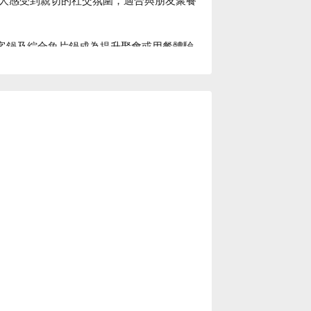
約客鍋及綜合魚片鍋成為提升聚會或用餐體驗
的愉悅，共同編織出一段段值得珍藏的美好
路

邃
