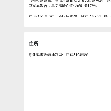
或家庭聚會，享受溫暖而愉悅的用餐時光。

在這樣的環境中，松阪豚肉鍋、日本 A5 和牛紐
的完美催化劑。這些精選料理為賓客帶來無可比擬
時光。

🤩 玩樂情報

住所
人均消費：均消 TWD 575

適合情境：日常餐廳、家庭聚餐、朋友聚餐

貼心服務：吃到飽、肉食主義、親子友善、有無線網
彰化縣鹿港鎮埔崙里中正路510巷6號
🍳 主廚推薦

【松阪豚肉鍋】豬肉嫩滑，湯頭濃郁入味

【日本 A5 和牛紐約客鍋】和牛嫩滑，湯底醇厚

【澳洲翼板牛肉】牛肉鮮嫩，帶有微微焦香

🍽️ 口碑必點

【綜合魚片鍋】魚片鮮甜，湯汁鮮美

【美國冷藏濕式熟成板腱牛肉鍋】牛肉軟嫩，湯頭深
【榴槤冰淇淋】榴槤香濃，口感綿密
