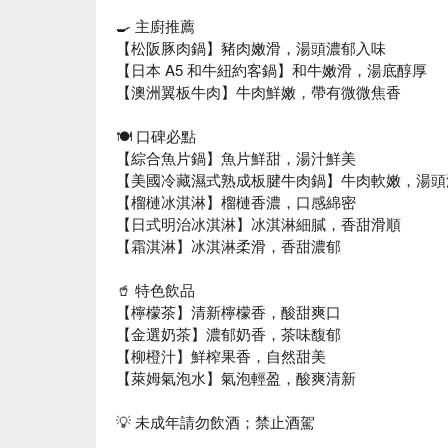
🍳 主廚推薦
【松阪豚肉鍋】豬肉嫩滑，湯頭濃郁入味
【日本 A5 和牛紐約客鍋】和牛嫩滑，湯底醇厚
【澳洲翼板牛肉】牛肉鮮嫩，帶有微微焦香
🍽️ 口碑必點
【綜合魚片鍋】魚片鮮甜，湯汁鮮美
【美國冷藏濕式熟成板腱牛肉鍋】牛肉軟嫩，湯頭
【榴槤冰淇淋】榴槤香濃，口感綿密
【日式明治冰淇淋】冰淇淋細膩，香甜滑順
【霜淇淋】冰淇淋柔滑，香甜濃郁
🥤 特色飲品
【檸檬茶】清新檸檬香，酸甜爽口
【金選奶茶】濃郁奶香，茶味馥郁
【柳橙汁】鮮榨果香，自然甜美
【萊姆氣泡水】氣泡輕盈，酸爽清新
💡 未成年請勿飲酒；禁止酒駕