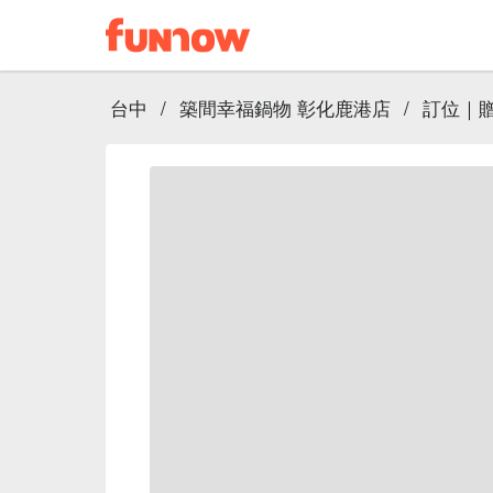
台中
/
築間幸福鍋物 彰化鹿港店
/
訂位｜贈 