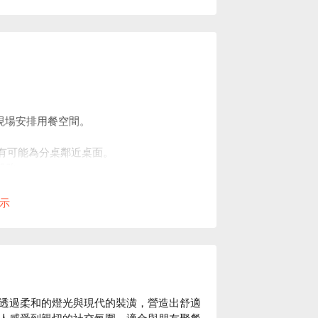
現場安排用餐空間。
亦有可能為分桌鄰近桌面。
服務。
訂位時間或人數，請提前來電告知。
示
透過柔和的燈光與現代的裝潢，營造出舒適
人感受到親切的社交氛圍，適合與朋友聚餐