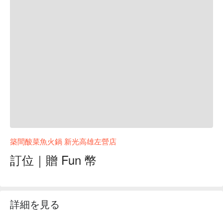
築間酸菜魚火鍋 新光高雄左營店
訂位｜贈 Fun 幣
詳細を見る