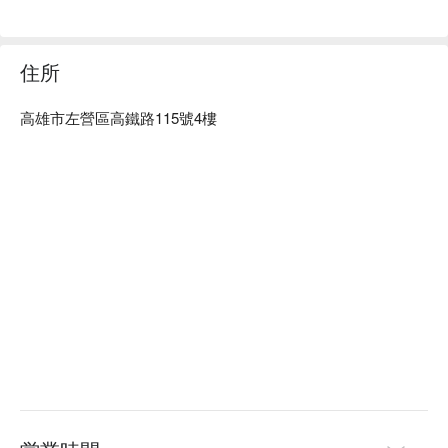
築間酸菜魚火鍋 新光高雄左營店推薦：現炒湯底、豐富菜
盤、價格實惠，家庭聚餐友善。

築間酸菜魚火鍋 新光高雄左營店訂位、優惠資訊立刻查看⬇︎
住所
高雄市左營區高鐵路115號4樓