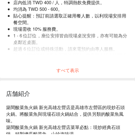
店內低消 TWD 400 / 人，特調熱飲免費提供。
均消為 TWD 500 - 600。
貼心提醒：預訂前請選取正確用餐人數，以利現場安排用
餐空間。
現場需收 10% 服務費。
1 - 6 位訂位，座位安排皆由現場桌況安排，亦有可能為分
桌鄰近桌面。
超過 6 位訂位或特殊活動，請來電預約由專人服務。
訂位時間請準時或提前至櫃檯報到，若需更改訂位時間或
人數，請提前來電告知。
すべて表示
店舗紹介
築間酸菜魚火鍋 新光高雄左營店是高雄市左營區的現炒石頭
火鍋。將酸菜魚與現場石頭火鍋結合，提供另類的酸菜魚風
味。

築間酸菜魚火鍋 新光高雄左營店菜單必點：現炒經典石頭
鍋、秘製總長酸菜魚、山珍海味湯
