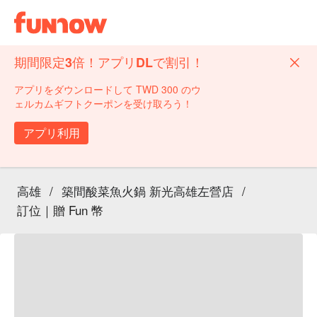
期間限定3倍！アプリDLで割引！
アプリをダウンロードして TWD 300 のウ
ェルカムギフトクーポンを受け取ろう！
アプリ利用
高雄
/
築間酸菜魚火鍋 新光高雄左營店
/
訂位｜贈 Fun 幣