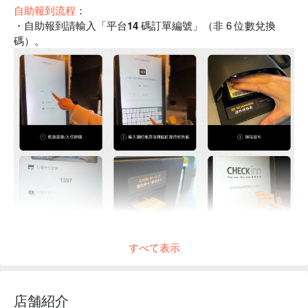
自助報到流程
：
・自助報到請輸入「
平台14 碼訂單編號
」（非 6 位數兌換
碼）。
すべて表示
店舗紹介