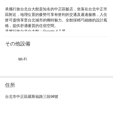
承攜行旅台北台大館是知名的中正區飯店，坐落在台北中正市
區附近，地理位置的優勢可享有便利的交通及週邊服務，入住
便可盡情享受台北城市的獨特魅力。全館採精巧細緻的設計風
格，提供舒適優質的住宿空間。

承攜行旅台北台大館：Google 4.7 星

承攜行旅台北台大館推薦：承攜行旅台北台大館近捷運站，為
旅程的交通提供便利性；客房採較柔和舒緩的調性，希望帶給
その他設備
顧客更為輕鬆舒適氛圍。

鄰近師大夜市及公館商圈，步行兩分鐘可達捷運台電大樓捷運
站，生活機能方便周全，不論洽公、遊玩，都是最佳的選擇！
Wi-Fi
房內採木質裝潢，典雅舒適的氛圍，輕鬆洗去一整天的疲累，
盡情享受美好的住宿。承攜行旅台北台大館有寛大舒適的客
房，本著人性化服務的專業與熱誠客房的規劃與熱誠，客房的
規劃與設計皆以顧客的需求為出發點，提供顧客最舒適的住房
住所
環境。

承攜行旅台北台大館優惠、承攜行旅台北台大館住宿方案、承
台北市中正區羅斯福路三段98號
攜行旅台北台大館休息方案立刻查看⬇︎