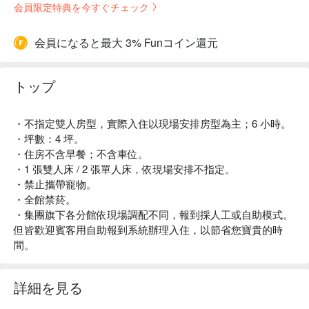
会員限定特典を今すぐチェック
会員になると最大 3% Funコイン還元
トップ
・不指定雙人房型，實際入住以現場安排房型為主；6 小時。
・坪數：4 坪。
・住房不含早餐；不含車位。
・1 張雙人床 / 2 張單人床，依現場安排不指定。
・禁止攜帶寵物。
・全館禁菸。
・集團旗下各分館依現場調配不同，報到採人工或自助模式。
但皆歡迎賓客用自助報到系統辦理入住，以節省您寶貴的時
間。
詳細を見る