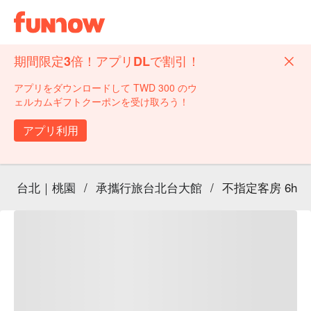
期間限定3倍！アプリDLで割引！
アプリをダウンロードして TWD 300 のウ
ェルカムギフトクーポンを受け取ろう！
アプリ利用
台北｜桃園
/
承攜行旅台北台大館
/
不指定客房 6h