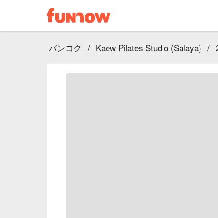
バンコク
/
Kaew Pilates Studio (Salaya)
/