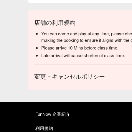
店舗の利用規約
You can come and play at any time, please chec
making the booking to ensure it aligns with the 
Please arrive 10 Mins before class time.
Late arrival will cause shorten of class time.
変更・キャンセルポリシー
FunNow 企業紹介
利用規約