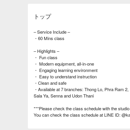
トップ
– Service Include –
・60 Mins class
– Highlights –
・ Fun class
・ Modern equipment, all-in-one
・ Engaging learning environment
・ Easy to understand instruction
・Clean and safe
・Available at 7 branches: Thong Lo, Phra Ram 2
Sala Ya, Senna and Udon Thani
***Please check the class schedule with the studio
You can check the class schedule at LINE ID: @k