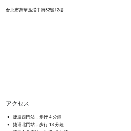
台北市萬華區漢中街52號12樓
アクセス
捷運西門站，步行 4 分鐘
捷運北門站，步行 13 分鐘