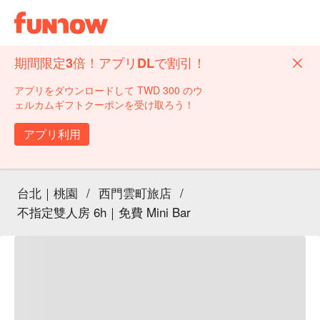
期間限定3倍！アプリDLで割引！
アプリをダウンロードして TWD 300 のウ
ェルカムギフトクーポンを受け取ろう！
アプリ利用
台北｜桃園
/
西門雲町旅店
/
不指定雙人房 6h｜免費 Mini Bar