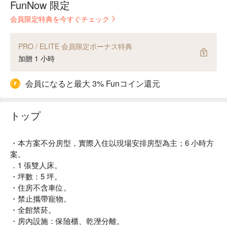
FunNow 限定
会員限定特典を今すぐチェック
PRO / ELITE 会員限定ボーナス特典
加贈 1 小時
会員になると最大 3% Funコイン還元
トップ
・本方案不分房型，實際入住以現場安排房型為主；6 小時方
案。
．1 張雙人床。
・坪數：5 坪。
・住房不含車位。
・禁止攜帶寵物。
・全館禁菸。
・房內設施：保險櫃、乾溼分離。