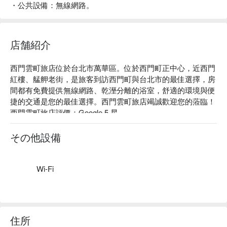
・公共設備：無線網路。
店舗紹介
西門雲町旅店位於台北市萬華區。位於西門町正中心，近西門
紅樓、艋舺老街，是旅客到訪西門町與台北市的最佳選擇，房
間都有免費提供無線網路、乾溼分離的浴室，舒適的環境與便
捷的交通是您的最佳選擇。西門雲町旅店竭誠歡迎您的蒞臨！

西門雲町旅店評價：Google 5 星。

西門雲町旅店評價：網友好評推薦。

西門雲町旅店推薦：入住西門雲町旅店，讓你輕鬆探索熱門景
その他設備
點和餐飲選。座落在台北市萬華區，近西門町、二二八和平紀
念公園，想了解台北，從入住西門雲町旅店出發。

西門雲町旅店優惠、西門雲町旅店住宿方案、西門雲町旅店休
Wi-Fi
息方案立刻查看⬇︎
住所