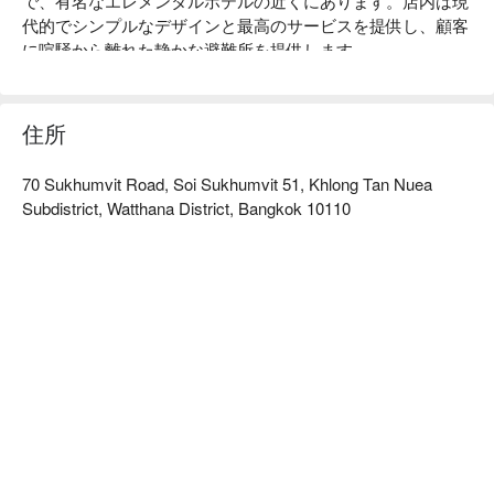
で、有名なエレメンタルホテルの近くにあります。店内は現
代的でシンプルなデザインと最高のサービスを提供し、顧客
に喧騒から離れた静かな避難所を提供します。

Preme Sanctuary Spa & Massage (Thong Lor) 評価：Google 
4.9 星、FunNow 5 星の高評価。

店内の環境はシンプルでスタイリッシュで、静かでプライベ
住所
ートな雰囲気が漂い、すべてのディテールが最高のクオリテ
ィを体現しています。独立したマッサージスペースでは、完
70 Sukhumvit Road, Soi Sukhumvit 51, Khlong Tan Nuea
全に邪魔されることなく施術を楽しむことができ、心身の深
Subdistrict, Watthana District, Bangkok 10110
いリラクゼーションを求める方にとって完璧な場所です。

Preme Sanctuary のアロマセラピストはすべて専門的なトレ
ーニングを受けており、手技は繊細で経験豊富です。緊張を
和らげるエッセンシャルオイルマッサージや、深層の組織を
リラックスさせる施術など、疲労を正確に緩和し、カスタマ
イズされた心温まるケアを提供します。

店は BTS Thong Lo 駅の近くにあり、1 番出口から出た後、
スクンビット 53 通りに向かって徒歩で約 12 分です。

Preme Sanctuary Spa & Massage (Thong Lor) の予約、
Preme Sanctuary Spa & Massage (Thong Lor) の価格、
Preme Sanctuary Spa & Massage (Thong Lor) の特典を今す
ぐチェック⬇︎