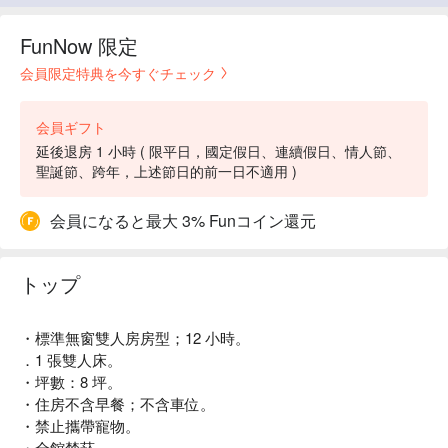
FunNow 限定
会員限定特典を今すぐチェック
会員ギフト
延後退房 1 小時 ( 限平日，國定假日、連續假日、情人節、
聖誕節、跨年，上述節日的前一日不適用 )
会員になると最大 3% Funコイン還元
トップ
・標準無窗雙人房房型；12 小時。
．1 張雙人床。
・坪數：8 坪。
・住房不含早餐；不含車位。
・禁止攜帶寵物。
・全館禁菸。