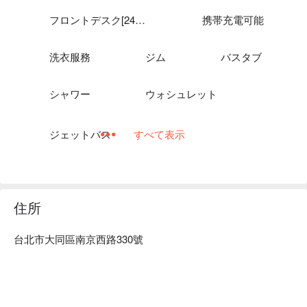
皇家季節酒店 台北南西館優惠、皇家季節酒店 台北南西館住
宿方案、皇家季節酒店 台北南西館休息方案立刻查看⬇︎
フロントデスク[24時間]
携帯充電可能
洗衣服務
ジム
バスタブ
シャワー
ウォシュレット
ジェットバス
すべて表示
住所
台北市大同區南京西路330號