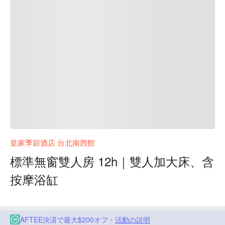
皇家季節酒店 台北南西館
標準無窗雙人房 12h｜雙人加大床、含
按摩浴缸
AFTEE決済で最大$200オフ・
活動の説明