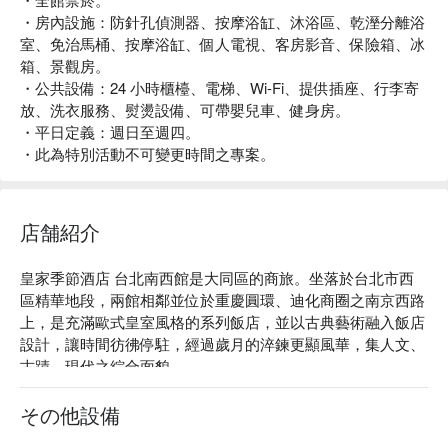
・房內設施：防針孔偵測器、按摩浴缸、沐浴區、乾溼分離浴
室、免治馬桶、按摩浴缸、個人電視、客房影音、保險箱、冰
箱、景觀房。
・公共設備：24 小時櫃檯、電梯、Wi-Fi、提供插座、行李寄
放、洗衣服務、熨燙設備、可帶嬰兒車、健身房。
・平日定義：週日至週四。
・此為特別活動不可變更時間之專案。
店舗紹介
皇家季節酒店 台北南西館是大同區的商旅。坐落於台北市西
區精華地段，兩館相鄰並位於重慶圓環、迪化商圈之南京西路
上，是充滿歐式皇室風格的系列飯店，並以古典藝術融入飯店
設計，讓時間彷彿停駐，經過歲月的淬鍊更顯風華，集人文、
古蹟、現代之綜合面貌。

皇家季節酒店 台北南西館評價：Google 4.1 星

皇家季節酒店 台北南西館推薦：近捷運北門站及捷運台北車
その他設備
站，步行 10 分鐘。
