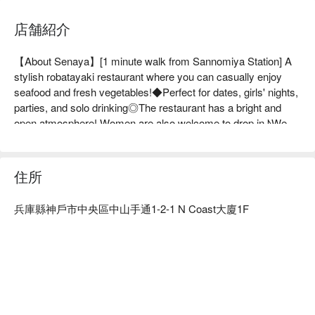
店舗紹介
【About Senaya】[1 minute walk from Sannomiya Station] A 
stylish robatayaki restaurant where you can casually enjoy 
seafood and fresh vegetables!◆Perfect for dates, girls' nights, 
parties, and solo drinking◎The restaurant has a bright and 
open atmosphere! Women are also welcome to drop in♪We 
have a wide variety of vegetable rolls and skewers ready for 
you! ◆Reservations accepted on the day [90 minutes of all-
you-can-drink included] Casual course 4,000 yen This is a 
住所
course where you can casually enjoy robatayaki dishes such 
as "Dashimaki salmon roe spill" and "5 kinds of vegetable rolls 
兵庫縣神戶市中央區中山手通1-2-1 N Coast大廈1F
and skewers". Available for 2 people or more, so please use it 
for anniversaries and gatherings!

※ This translation includes content generated by AI.