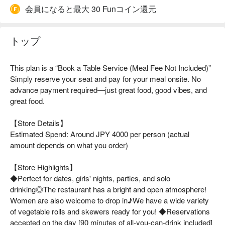
会員になると最大 30 Funコイン還元
トップ
This plan is a “Book a Table Service (Meal Fee Not Included)”
Simply reserve your seat and pay for your meal onsite. No
advance payment required—just great food, good vibes, and
great food.
【Store Details】
Estimated Spend: Around JPY 4000 per person (actual
amount depends on what you order)
【Store Highlights】
◆Perfect for dates, girls' nights, parties, and solo
drinking◎The restaurant has a bright and open atmosphere!
Women are also welcome to drop in♪We have a wide variety
of vegetable rolls and skewers ready for you! ◆Reservations
accepted on the day [90 minutes of all-you-can-drink included]