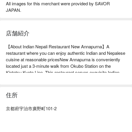
All images for this merchant were provided by SAVOR
JAPAN.
店舗紹介
【About Indian Nepali Restaurant New Annapurna】A 
restaurant where you can enjoy authentic Indian and Nepalese 
cuisine at reasonable pricesNew Annapurna is conveniently 
located just a 3-minute walk from Okubo Station on the 
Kintetsu Kyoto Line. This restaurant serves exquisite Indian 
and Nepalese cuisine prepared by an experienced chef from 
Nepal. The dishes are made using exquisitely blended spices, 
making them truly exquisite. The ovens used to bake tandoori 
住所
and naan were imported from India, so you can enjoy authentic 
flavors without leaving Japan. They also offer a menu for 
京都府宇治市廣野町101-2
health-conscious people. They are also considerate enough to 
cater for milder flavors for children, so they are also 
recommended for family meals. This is a restaurant we highly 
recommend if you want to dine in a different atmosphere than 