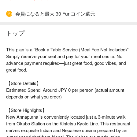
会員になると最大 30 Funコイン還元
トップ
This plan is a “Book a Table Service (Meal Fee Not Included)”
Simply reserve your seat and pay for your meal onsite. No
advance payment required—just great food, good vibes, and
great food.
【Store Details】
Estimated Spend: Around JPY 0 per person (actual amount
depends on what you order)
【Store Highlights】
New Annapurna is conveniently located just a 3-minute walk
from Okubo Station on the Kintetsu Kyoto Line. This restaurant
serves exquisite Indian and Nepalese cuisine prepared by an
experienced chef from Nepal. The dishes are made using