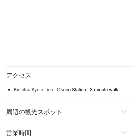
usual.

※ This translation includes content generated by AI.
アクセス
Kintetsu Kyoto Line - Okubo Station - 3-minute walk
周辺の観光スポット
営業時間