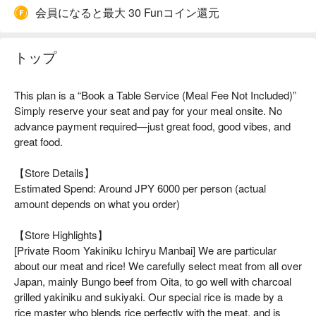
会員になると最大 30 Funコイン還元
トップ
This plan is a “Book a Table Service (Meal Fee Not Included)”
Simply reserve your seat and pay for your meal onsite. No
advance payment required—just great food, good vibes, and
great food.
【Store Details】
Estimated Spend: Around JPY 6000 per person (actual
amount depends on what you order)
【Store Highlights】
[Private Room Yakiniku Ichiryu Manbai] We are particular
about our meat and rice! We carefully select meat from all over
Japan, mainly Bungo beef from Oita, to go well with charcoal
grilled yakiniku and sukiyaki. Our special rice is made by a
rice master who blends rice perfectly with the meat, and is