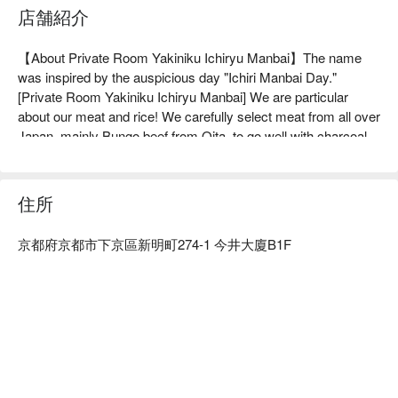
店舗紹介
【About Private Room Yakiniku Ichiryu Manbai】The name 
was inspired by the auspicious day "Ichiri Manbai Day."
[Private Room Yakiniku Ichiryu Manbai] We are particular 
about our meat and rice! We carefully select meat from all over 
Japan, mainly Bungo beef from Oita, to go well with charcoal 
grilled yakiniku and sukiyaki. Our special rice is made by a 
rice master who blends rice perfectly with the meat, and is 
cooked in a hagama pot one by one after receiving your order. 
住所
Please enjoy our meat and rice in a private room without 
hesitation, and we hope you will go home with a smile, just like 
京都府京都市下京區新明町274-1 今井大廈B1F
the origin of the name "Ichiryu Manbai".

※ This translation includes content generated by AI.