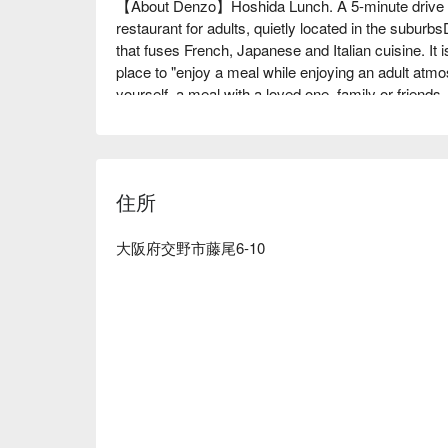
【About Denzo】Hoshida Lunch. A 5-minute drive f
restaurant for adults, quietly located in the suburbsD
that fuses French, Japanese and Italian cuisine. It is
place to "enjoy a meal while enjoying an adult atmos
yourself, a meal with a loved one, family or friends,
banquets or celebrations. With a restaurant that ma
with its unique cuisine, interior, music, space and l
restaurant that resonates with adults. To allow you t
day.

住所
※ This translation includes content generated by AI
大阪府交野市藤尾6-10