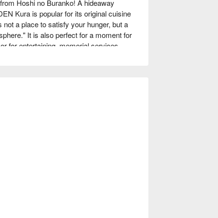
rom Hoshi no Buranko! A hideaway 
EN Kura is popular for its original cuisine 
 not a place to satisfy your hunger, but a 
phere." It is also perfect for a moment for 
 or for entertaining, memorial services, 
kes you feel like you are in a museum, and 
uxurious atmosphere, this is a special 
o relax, we limit dinner to two groups per 
.