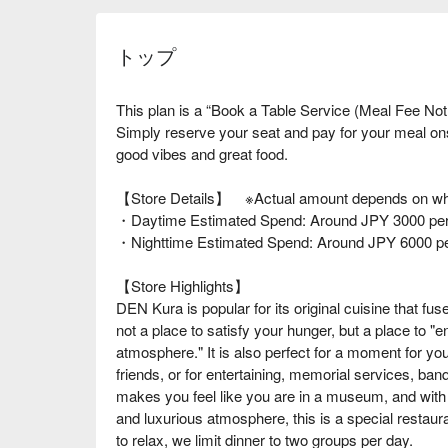
トップ
This plan is a “Book a Table Service (Meal Fee Not
Simply reserve your seat and pay for your meal o
good vibes and great food.
【Store Details】 ※Actual amount depends on wha
・Daytime Estimated Spend: Around JPY 3000 per
・Nighttime Estimated Spend: Around JPY 6000 p
【Store Highlights】
DEN Kura is popular for its original cuisine that fus
not a place to satisfy your hunger, but a place to "
atmosphere." It is also perfect for a moment for you
friends, or for entertaining, memorial services, ban
makes you feel like you are in a museum, and with i
and luxurious atmosphere, this is a special restaura
to relax, we limit dinner to two groups per day.