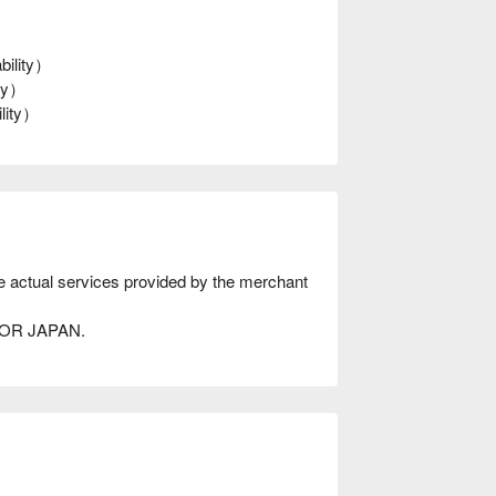
bility）
ity）
ility）
he actual services provided by the merchant
AVOR JAPAN.