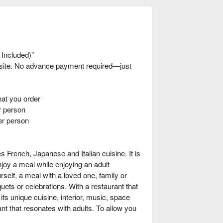
 Included)”
nsite. No advance payment required—just
t you order
 person
er person
es French, Japanese and Italian cuisine. It is
enjoy a meal while enjoying an adult
rself, a meal with a loved one, family or
quets or celebrations. With a restaurant that
ts unique cuisine, interior, music, space
nt that resonates with adults. To allow you