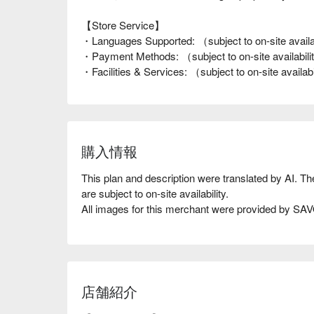
【Store Service】
・Languages Supported: （subject to on-site availa
・Payment Methods: （subject to on-site availabil
・Facilities & Services: （subject to on-site availab
購入情報
This plan and description were translated by AI. T
are subject to on-site availability.
All images for this merchant were provided by S
店舗紹介