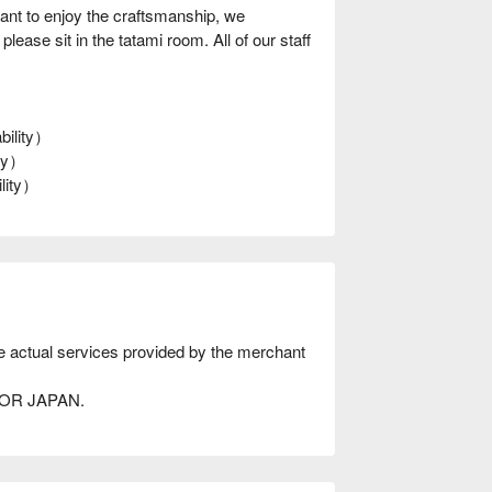
want to enjoy the craftsmanship, we
lease sit in the tatami room. All of our staff
bility）
ity）
ility）
he actual services provided by the merchant
AVOR JAPAN.