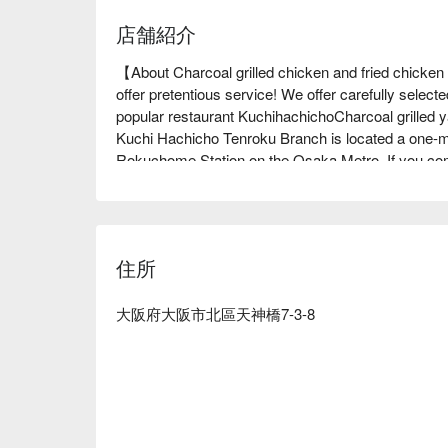
店舗紹介
【About Charcoal grilled chicken and fried chicke
offer pretentious service! We offer carefully selecte
popular restaurant KuchihachichoCharcoal grilled ya
Kuchi Hachicho Tenroku Branch is located a one-min
Rokuchome Station on the Osaka Metro. If you com
"Flame-Fried Chicken Wings" first! The secret sauce i
masterpiece among masterpieces, made with all our 
"Kushiyaki dishes" are carefully skewered one by one
temperature, and the aroma of charcoal and the sec
住所
taste. The interior of the restaurant has a warm atmo
you want to enjoy the craftsmanship, we recommend 
please sit in the tatami room. All of our staff look for
大阪府大阪市北區天神橋7-3-8
※ This translation includes content generated by AI