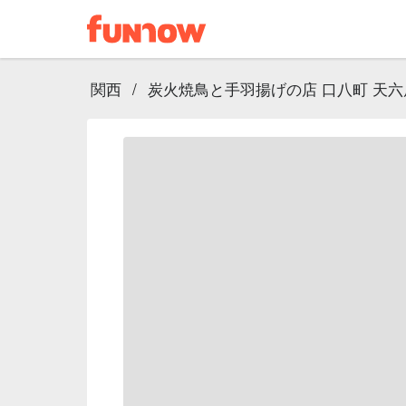
関西
/
炭火焼鳥と手羽揚げの店 口八町 天六