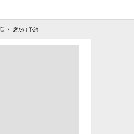
店
/
席だけ予約