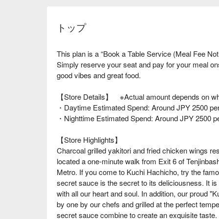
トップ
This plan is a “Book a Table Service (Meal Fee Not
Simply reserve your seat and pay for your meal o
good vibes and great food.
【Store Details】 ※Actual amount depends on wha
・Daytime Estimated Spend: Around JPY 2500 per
・Nighttime Estimated Spend: Around JPY 2500 p
【Store Highlights】
Charcoal grilled yakitori and fried chicken wings 
located a one-minute walk from Exit 6 of Tenjinba
Metro. If you come to Kuchi Hachicho, try the fam
secret sauce is the secret to its deliciousness. I
with all our heart and soul. In addition, our proud 
by one by our chefs and grilled at the perfect temp
secret sauce combine to create an exquisite taste. 