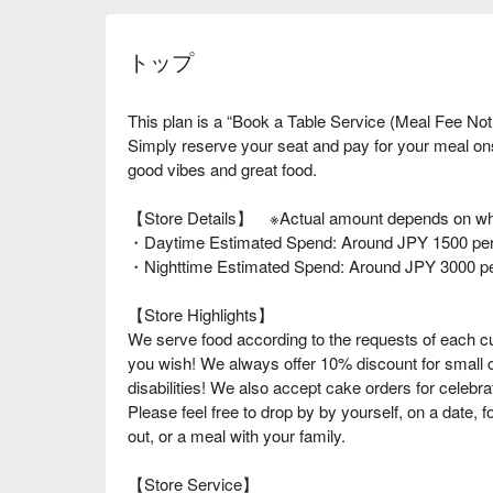
トップ
This plan is a “Book a Table Service (Meal Fee Not
Simply reserve your seat and pay for your meal o
good vibes and great food.
【Store Details】 ※Actual amount depends on wha
・Daytime Estimated Spend: Around JPY 1500 per
・Nighttime Estimated Spend: Around JPY 3000 p
【Store Highlights】
We serve food according to the requests of each cus
you wish! We always offer 10% discount for small c
disabilities! We also accept cake orders for celebrat
Please feel free to drop by by yourself, on a date, for
out, or a meal with your family.
【Store Service】