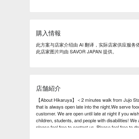
購入情報
此方案与店家介绍由 AI 翻译，实际店家供应服务
此店家图片均由 SAVOR JAPAN 提供。
店舗紹介
【About Hikaruya】＜2 minutes walk from Jujo Stati
that is always open late into the night.We serve foo
customer. We are open until late at night if you wis
children, students, and people with disabilities! We
please feel free to contact us. Please feel free to dr
party after work, a girls' night out, or a meal with you