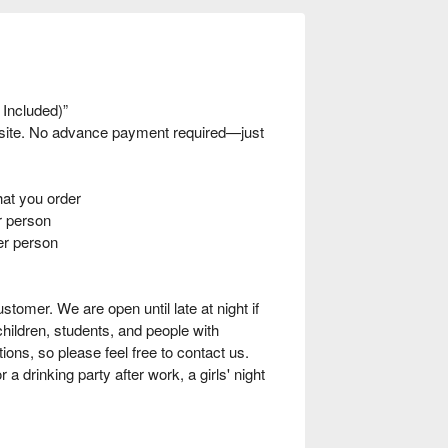
 Included)”
nsite. No advance payment required—just
t you order
 person
er person
tomer. We are open until late at night if
hildren, students, and people with
ions, so please feel free to contact us.
 a drinking party after work, a girls' night