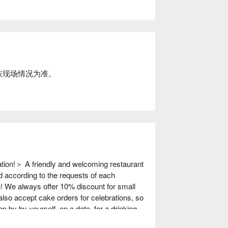
依现场情况为准。
on!＞ A friendly and welcoming restaurant 
d according to the requests of each 
h! We always offer 10% discount for small 
 also accept cake orders for celebrations, so 
op by by yourself, on a date, for a drinking 
r family.
