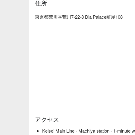
住所
night, or with the family. This is a restaurant wher
whether you are a regular or a new customer.

※ This translation includes content generated by AI
東京都荒川區荒川7-22-8 Dia Palace町屋108
アクセス
Keisei Main Line - Machiya station - 1-minute w