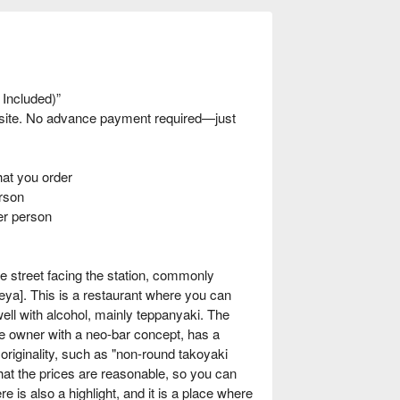
 Included)”
nsite. No advance payment required—just
t you order
rson
er person
e street facing the station, commonly
ya]. This is a restaurant where you can
ell with alcohol, mainly teppanyaki. The
he owner with a neo-bar concept, has a
originality, such as "non-round takoyaki
that the prices are reasonable, so you can
is also a highlight, and it is a place where