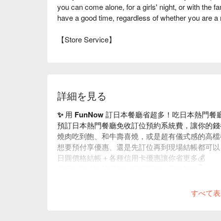
you can come alone, for a girls' night, or with the f
have a good time, regardless of whether you are a 
【Store Service】
詳細を見る
✨ 用 FunNow 訂日本餐廳省超多！吃日本熱門
預訂日本熱門餐廳免收訂位預約系統費，讓你的錢
燒肉吃到飽、和牛壽喜燒，或是超有儀式感的高檔
想要預付享優惠、還是先訂位再到現場結帳都可以
日圓價格結帳＋各種信用卡優惠讓你省更多💰
多元化預約政策留給你滿滿彈性，馬上預訂👇
すべて表