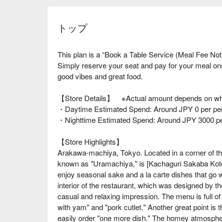
トップ
This plan is a “Book a Table Service (Meal Fee Not
Simply reserve your seat and pay for your meal o
good vibes and great food.
【Store Details】 ※Actual amount depends on wha
・Daytime Estimated Spend: Around JPY 0 per pe
・Nighttime Estimated Spend: Around JPY 3000 p
【Store Highlights】
Arakawa-machiya, Tokyo. Located in a corner of th
known as "Uramachiya," is [Kachaguri Sakaba Kote
enjoy seasonal sake and a la carte dishes that go w
interior of the restaurant, which was designed by t
casual and relaxing impression. The menu is full of 
with yam" and "pork cutlet." Another great point is 
easily order "one more dish." The homey atmosphere 