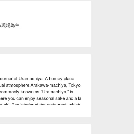
依現場為主
corner of Uramachiya. A homey place 
sual atmosphere.Arakawa-machiya, Tokyo. 
n, commonly known as "Uramachiya," is 
ere you can enjoy seasonal sake and a la 
yaki. The interior of the restaurant, which 
 has a casual and relaxing impression. The 
aki with yam" and "pork cutlet." Another 
u can easily order "one more dish." The 
ace where you can come alone, for a girls' 