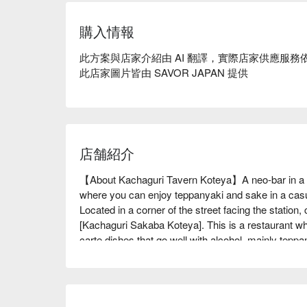
購入情報
此方案與店家介紹由 AI 翻譯，實際店家供應服務
此店家圖片皆由 SAVOR JAPAN 提供
店舗紹介
【About Kachaguri Tavern Koteya】A neo-bar in a 
where you can enjoy teppanyaki and sake in a ca
Located in a corner of the street facing the statio
[Kachaguri Sakaba Koteya]. This is a restaurant wh
carte dishes that go well with alcohol, mainly teppan
was designed by the owner with a neo-bar concept,
menu is full of originality, such as "non-round takoy
great point is that the prices are reasonable, so yo
homey atmosphere is also a highlight, and it is a pl