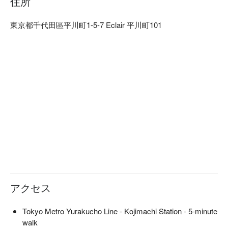
住所
wines. This is a restaurant where you can enjoy a relaxing and 
delicious adult time. Our store is registered as an invoice 
東京都千代田區平川町1-5-7 Eclair 平川町101
(qualified invoice issuing business). Please feel free to visit us 
as we will issue you a receipt.

※ This translation includes content generated by AI.
アクセス
Tokyo Metro Yurakucho Line - Kojimachi Station - 5-minute
walk