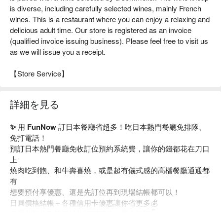
is diverse, including carefully selected wines, mainly French
wines. This is a restaurant where you can enjoy a relaxing and
delicious adult time. Our store is registered as an invoice
(qualified invoice issuing business). Please feel free to visit us
as we will issue you a receipt.
【Store Service】
詳細を見る
✨ 用 FunNow 訂日本餐廳省超多！吃日本熱門餐廳免排隊、
免打電話！
預訂日本熱門餐廳免收訂位預約系統費，讓你的錢都花在刀口
上
燒肉吃到飽、和牛壽喜燒，或是超有儀式感的高檔餐廳通通都
有
想要預付享優惠、還是先訂位再到現場結帳都可以！
日圓價格結帳＋各種信用卡優惠讓你省更多💰
多元化預約政策留給你滿滿彈性，馬上預訂👇