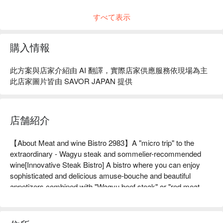
すべて表示
購入情報
此方案與店家介紹由 AI 翻譯，實際店家供應服務依現場為主
此店家圖片皆由 SAVOR JAPAN 提供
店舗紹介
【About Meat and wine Bistro 2983】A "micro trip" to the 
extraordinary - Wagyu steak and sommelier-recommended 
wine[Innovative Steak Bistro] A bistro where you can enjoy 
sophisticated and delicious amuse-bouche and beautiful 
appetizers combined with "Wagyu beef steak" or "red meat 
steak". You can also order "wine pairing" where a course meal 
is paired with a wine selected by a sommelier. The wine lineup 
is diverse, including carefully selected wines, mainly French 