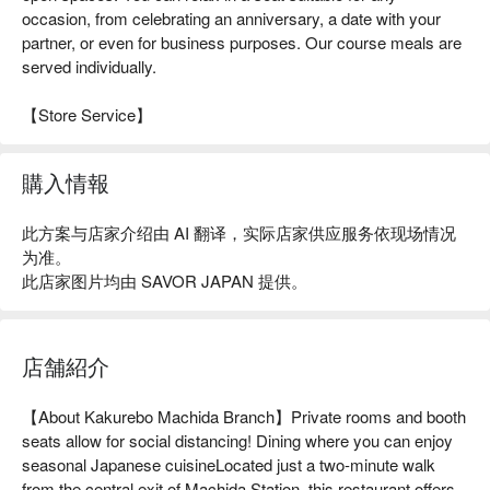
occasion, from celebrating an anniversary, a date with your
partner, or even for business purposes. Our course meals are
served individually.
【Store Service】
購入情報
此方案与店家介绍由 AI 翻译，实际店家供应服务依现场情况
为准。
此店家图片均由 SAVOR JAPAN 提供。
店舗紹介
【About Kakurebo Machida Branch】Private rooms and booth 
seats allow for social distancing! Dining where you can enjoy 
seasonal Japanese cuisineLocated just a two-minute walk 
from the central exit of Machida Station, this restaurant offers 