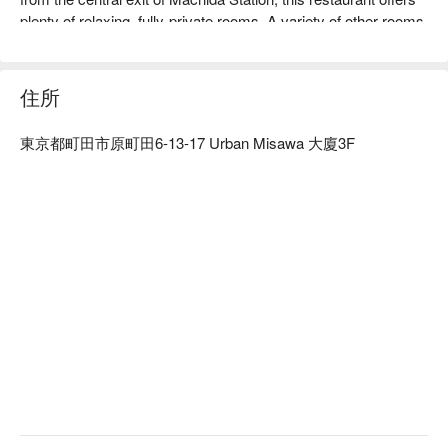
plenty of relaxing, fully-private rooms. A variety of other rooms 
are also available, including igloo-style private rooms, couple 
seats, and spacious open spaces. You can relax in a seat 
suitable for any occasion, from celebrating an anniversary, a 
住所
date with your partner, or even for business purposes. Our 
course meals are served individually.

東京都町田市原町田6-13-17 Urban Misawa 大廈3F
※ This translation includes content generated by AI.