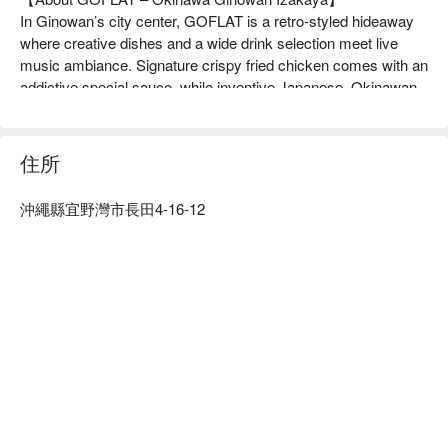
In Ginowan’s city center, GOFLAT is a retro-styled hideaway 
where creative dishes and a wide drink selection meet live 
music ambiance. Signature crispy fried chicken comes with an 
addictive special sauce, while inventive Japanese–Okinawan 
fare surprises your palate. The bar’s cocktail list offers perfect 
sippers before or after dinner. Open late, GOFLAT is your go-
to for nightlife and relaxed gatherings.

住所
【Signature Dishes】

Crispy Chicken｜Golden, crunchy exterior and layered flavors 
沖繩縣宜野灣市長田4-16-12
with house sauce

Creative Japanese Cuisine｜Local ingredients crafted into 
unexpected delights

Custom Cocktails｜Extensive menu for appetizing starts or 
laid-back after-dinner drinks