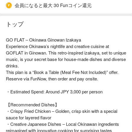
会員になると最大 30 Funコイン還元
トップ
GO FLAT – Okinawa Ginowan Izakaya
Experience Okinawa’s nightlife and creative cuisine at
GOFLAT in Ginowan. This retro-inspired izakaya, set to unique
music, is your secret base for house-made dishes and diverse
drinks.
This plan is a “Book a Table (Meal Fee Not Included)” offer.
Reserve via FunNow, then order and pay onsite.
・Estimated Spend: Around JPY 3,000 per person
【Recommended Dishes】
・Crispy Fried Chicken – Golden, crisp skin with a special
sauce for layered flavor
・Creative Japanese Dishes – Local Okinawan ingredients
reimagined with innovative cooking for surprising tastes