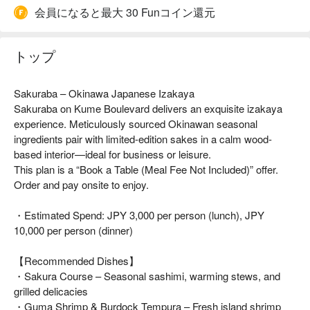
会員になると最大 30 Funコイン還元
トップ
Sakuraba – Okinawa Japanese Izakaya
Sakuraba on Kume Boulevard delivers an exquisite izakaya
experience. Meticulously sourced Okinawan seasonal
ingredients pair with limited-edition sakes in a calm wood-
based interior—ideal for business or leisure.
This plan is a “Book a Table (Meal Fee Not Included)” offer.
Order and pay onsite to enjoy.
・Estimated Spend: JPY 3,000 per person (lunch), JPY
10,000 per person (dinner)
【Recommended Dishes】
・Sakura Course – Seasonal sashimi, warming stews, and
grilled delicacies
・Guma Shrimp & Burdock Tempura – Fresh island shrimp