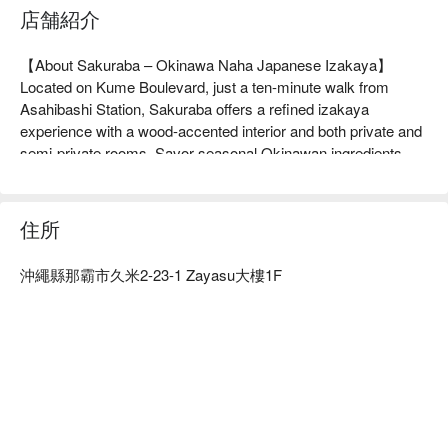
店舗紹介
【About Sakuraba – Okinawa Naha Japanese Izakaya】

Located on Kume Boulevard, just a ten-minute walk from 
Asahibashi Station, Sakuraba offers a refined izakaya 
experience with a wood-accented interior and both private and 
semi-private rooms. Savor seasonal Okinawan ingredients 
alongside limited-edition sakes from across Japan in a tranquil 
setting.

【Signature Dishes】

住所
Sakura Course｜A curated selection of seasonal sashimi, 
simmered dishes, and grilled specialties for multiple layers of 
沖繩縣那霸市久米2-23-1 Zayasu大樓1F
flavor

Ginoza Farm Kuruma Shrimp & Burdock Kakiage｜Crisp 
burdock tempura paired with fresh local shrimp

Seasonal Sake Selection｜Premium awamori and sake 
chosen to complement each course

【More Recommendations】

Comfortable private rooms and counter seats make Sakuraba 
perfect for solo dining, business meals, or sightseeing breaks.