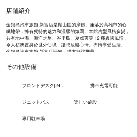
店舗紹介
金銀島汽車旅館 新富店是鳳山區的摩鐵。座落於高雄市的心
臟地帶，擁有獨特的魅力和溫馨的氛圍。本館房型風格多變，
共有地中海、海洋之星、峇里島、夏威夷等 12 種異國風情，
令人彷彿置身於世外仙境，讓您放鬆心情、盡情享受生活。

金銀島汽車旅館 新富店評價：網友好評推薦

金銀島汽車旅館 新富店推薦： 超越五星級飯店的室內 SPA、
按摩浴缸、蒸氣室、精油泡澡，讓您充分體驗渡假的樂趣。

その他設備
金銀島汽車旅館 新富店優惠、金銀島汽車旅館 新富店住宿方
案、金銀島汽車旅館 新富店休息方案立刻查看⬇︎
フロントデスク[24時間]
携帯充電可能
ジェットバス
楽しい施設
専用駐車場