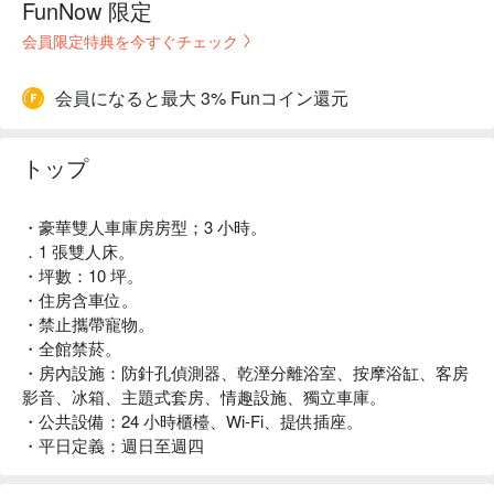
FunNow 限定
会員限定特典を今すぐチェック
会員になると最大 3% Funコイン還元
トップ
・豪華雙人車庫房房型；3 小時。
．1 張雙人床。
・坪數：10 坪。
・住房含車位。
・禁止攜帶寵物。
・全館禁菸。
・房內設施：防針孔偵測器、乾溼分離浴室、按摩浴缸、客房
影音、冰箱、主題式套房、情趣設施、獨立車庫。
・公共設備：24 小時櫃檯、Wi-Fi、提供插座。
・平日定義：週日至週四