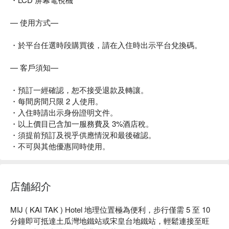
— 使用方式—
・於平台任選時段購買後，請在入住時出示平台兌換碼。
— 客戶須知—
・預訂一經確認，恕不接受退款及轉讓。
・每間房間只限 2 人使用。
・入住時請出示身份證明文件。
・以上價目已含加一服務費及 3%酒店稅。
・須提前預訂及視乎供應情況和最後確認。
・不可與其他優惠同時使用。
店舗紹介
MIJ ( KAI TAK ) Hotel 地理位置極為便利，步行僅需 5 至 10 
分鐘即可抵達土瓜灣地鐵站或宋皇台地鐵站，輕鬆連接至旺