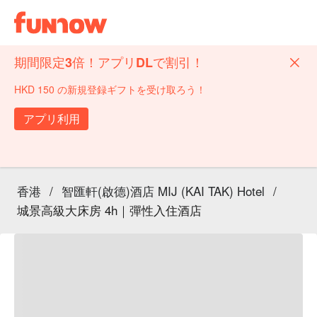
期間限定3倍！アプリDLで割引！
HKD 150 の新規登録ギフトを受け取ろう！
アプリ利用
香港
/
智匯軒(啟德)酒店 MIJ (KAI TAK) Hotel
/
城景高級大床房 4h｜彈性入住酒店