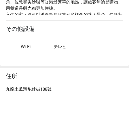
角、佐敦和尖沙咀等香港最繁華的地區，讓旅客無論是購物、
用餐還是觀光都更加便捷。

入住的客人還可以透過窗戶欣賞到多樣化的迷人景色，包括壯
麗的海景和繁華的城市景觀，讓人能夠在公寓內就感受到海濱
的獨特魅力與都市的活力氛圍。此外，公寓全面維持無煙環
その他設備
境，為客人提供清新健康的居住空間，讓每一次入住都更加安
心愉快。
Wi-Fi
テレビ
住所
九龍土瓜灣炮仗街188號