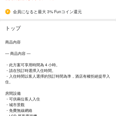
会員になると最大 3% Funコイン還元
トップ
商品內容
— 商品內容 —
・此方案可享用時間為 4 小時。
・請在預訂時選擇入住時間。
・入住時間以客人選擇的預訂時間為準，酒店有權拒絕提早入
住。
房間設備
・可供兩位客人入住
・城市景觀
・免費無線網絡
・LCD 屏幕電視機