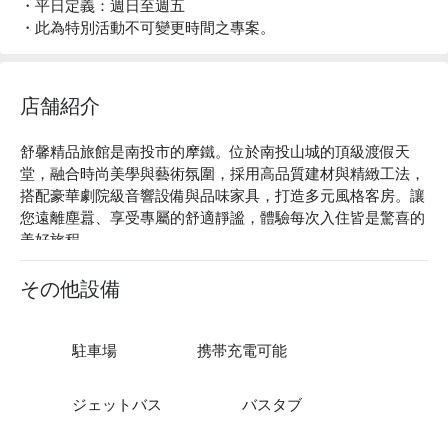
・平日定義：週日至週五
・此為特別活動不可變更時間之專案。
店舗紹介
舒馨精品旅館是南投市的摩鐵。位於南投山城的頂級渡假天
堂，融合時尚美學與藝術氛圍，採用高品質建材與精緻工法，
搭配豪華劇院級音響設備與品味家具，打造多元風格客房。讓
您遠離塵囂、享受專屬的舒適靜謐，體驗每次入住皆是驚喜的
美好旅程。

舒馨精品旅館評價：Google 4.4 星

舒馨精品旅館推薦：提供 24 小時櫃台服務及免費停車場，讓
その他設備
您輕鬆入住。

舒馨精品旅館優惠、舒馨精品旅館住宿方案、舒馨精品旅館休
息方案立刻查看⬇︎
駐車場
携帯充電可能
ジェットバス
バスタブ