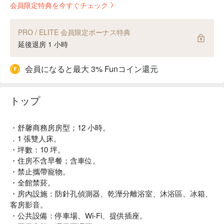
会員限定特典を今すぐチェック
PRO / ELITE 会員限定ボーナス特典
延後退房 1 小時
会員になると最大 3% Funコイン還元
トップ
・舒馨商務房房型；12 小時。
．1 張雙人床。
・坪數：10 坪。
・住房不含早餐；含車位。
・禁止攜帶寵物。
・全館禁菸。
・房內設施：防針孔偵測器、乾溼分離浴室、沐浴區、冰箱、
客房影音。
・公共設備：停車場、Wi-Fi、提供插座。