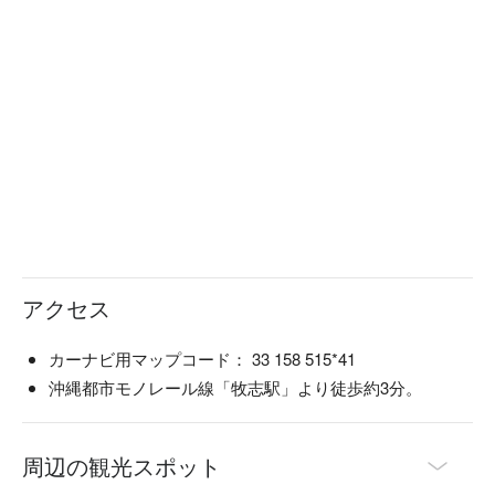
【必試項目】

プロの写真撮影パッケージ：天候に関わらず、専門チームが
高品質な屋外撮影サービスを提供し、琉装を着た美しい瞬間
を捉えます。

精美な琉球衣装：店内には多様なデザインの伝統衣装が揃っ
ており、琉球文化の独特な魅力を体験できます。

ヘアスタイルデザインサービス：プロのヘアスタイリストが
完璧なスタイルを作り上げ、全体のコーディネートをさらに
引き立てます。

【顧客の好評と環境】琉装体験 Veniは顧客から非常に高い評
価を得ており、多くの人々がその熱心でプロフェッショナル
なサービスを称賛し、沖縄の旅の中で最も忘れられない体験
アクセス
の一つだと述べています。顧客は特にここでの雰囲気と撮影
効果を気に入っており、非常におすすめの体験だと考えてい
ます。

カーナビ用マップコード： 33 158 515*41
店舗は那覇市の便利な場所にあり、優雅な装飾が施され、快
沖縄都市モノレール線「牧志駅」より徒歩約3分。
適でリラックスできる雰囲気を醸し出しています。琉装を体
験しながら、心身の喜びも感じることができます。

沖縄の旅に忘れられない思い出を加えたいですか？今すぐ
周辺の観光スポット
FunNowを使って琉装体験 Veniを予約し、琉球文化の旅を始