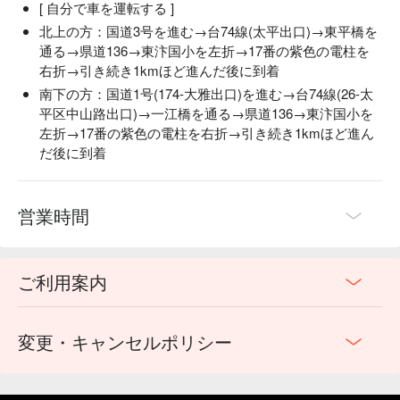
[ 自分で車を運転する ]
北上の方：国道3号を進む→台74線(太平出口)→東平橋を
通る→県道136→東汴国小を左折→17番の紫色の電柱を
右折→引き続き1kmほど進んだ後に到着
南下の方：国道1号(174-大雅出口)を進む→台74線(26-太
平区中山路出口)→一江橋を通る→県道136→東汴国小を
左折→17番の紫色の電柱を右折→引き続き1kmほど進ん
だ後に到着
営業時間
ご利用案内
変更・キャンセルポリシー