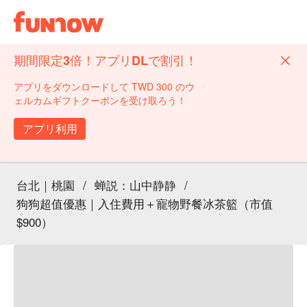
期間限定3倍！アプリDLで割引！
アプリをダウンロードして TWD 300 のウ
ェルカムギフトクーポンを受け取ろう！
アプリ利用
台北｜桃園
/
蝉説：山中静静
/
狗狗超值優惠｜入住費用＋寵物野餐冰茶籃（市值
$900）