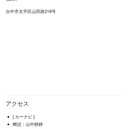
くれます。 キャンプ用品を用意する必要はなく、リラック
スして訪れることができます。山で静かな休暇をぜひお楽し
台中市太平区山田路218号
みください。
アクセス
[ カーナビ ]
蝉説：山中静静