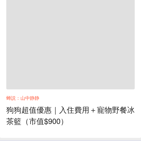
蝉説：山中静静
狗狗超值優惠｜入住費用＋寵物野餐冰
茶籃（市值$900）