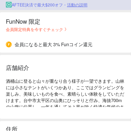
AFTEE決済で最大$200オフ・
活動の説明
FunNow 限定
会員限定特典を今すぐチェック
会員になると最大 3% Funコイン還元
店舗紹介
酒桶山に登ると山々が重なり合う様子が一望できます。山林
には小さなテントがいくつかあり、ここではグランピングを
楽しみ、美味しいものを食べ、素晴らしい体験をしていただ
けます。台中市太平区の山奥にひっそりと佇み、海抜700m
の山腹に位置し、一年を通してそよ風が吹く快適な気候のキ
ャンプ場です。ここには都会の光害や騒音はなく、静かな
山々に囲まれた仙境のような場所です。山の静けさは、日常
のささいなことや生活のプレッシャーを一時的に忘れさせて
住所