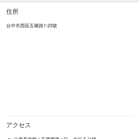
住所
台中市西區五權路1-23號
アクセス
公車美術館 ( 五權西路 ) 站，步行 5 分鐘