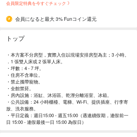
会員限定特典を今すぐチェック
会員になると最大 3% Funコイン還元
トップ
・本方案不分房型，實際入住以現場安排房型為主；3 小時。
．1 張雙人床或 2 張單人床。
・坪數：4 - 7 坪。
・住房不含車位。
・禁止攜帶寵物。
・全館禁菸。
・房內設施：浴缸、沐浴區、乾溼分離浴室、冰箱。
・公共設備：24 小時櫃檯、電梯、Wi-Fi、提供插座、行李寄
放、洗衣服務。
・平日定義：週日15:00 - 週五15:00（遇連續假期，連假前一
日 15:00 - 連假最後一日 15:00 為假日）