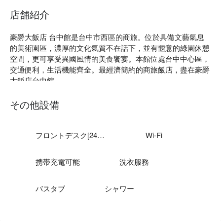
店舗紹介
豪爵大飯店 台中館是台中市西區的商旅。位於具備文藝氣息
的美術園區，濃厚的文化氣質不在話下，並有愜意的綠園休憩
空間，更可享受異國風情的美食饗宴。本館位處台中中心區，
交通便利，生活機能齊全。最經濟簡約的商旅飯店，盡在豪爵
大飯店台中館。

豪爵大飯店 台中館評價：Google 4.0 星 

豪爵大飯店 台中館推薦：緊鄰國立台灣美術館，鄰近各大百
その他設備
貨商圈及大型觀光夜市。

豪爵大飯店 台中館優惠、豪爵大飯店 台中館住宿方案、豪爵
大飯店 台中館休息方案立刻查看⬇︎
フロントデスク[24時間]
Wi-Fi
携帯充電可能
洗衣服務
バスタブ
シャワー