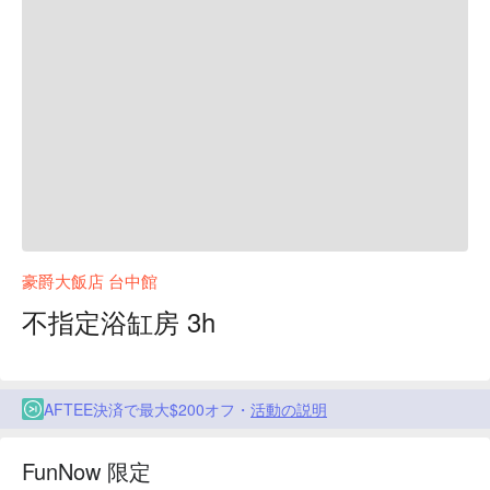
豪爵大飯店 台中館
不指定浴缸房 3h
AFTEE決済で最大$200オフ・
活動の説明
FunNow 限定