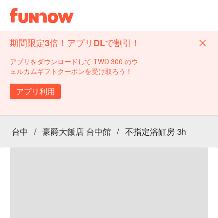
期間限定3倍！アプリDLで割引！
アプリをダウンロードして TWD 300 のウ
ェルカムギフトクーポンを受け取ろう！
アプリ利用
台中
/
豪爵大飯店 台中館
/
不指定浴缸房 3h