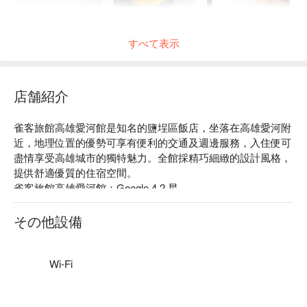
すべて表示
店舗紹介
雀客旅館高雄愛河館是知名的鹽埕區飯店，坐落在高雄愛河附
近，地理位置的優勢可享有便利的交通及週邊服務，入住便可
盡情享受高雄城市的獨特魅力。全館採精巧細緻的設計風格，
提供舒適優質的住宿空間。

雀客旅館高雄愛河館：Google 4.2 星

雀客旅館高雄愛河館推薦：雀客旅館高雄愛河館位於鹽埕區精
華地段，在高雄市區裡提供給旅人一個舒適且便利的休息環
その他設備
境。簡單不繁複的設計為視覺帶來整齊和諧，也讓空間更開闊
明亮。嚴謹的細節處理，讓旅客體驗優質的住宿服務。

雀客旅館高雄愛河館優惠、雀客旅館高雄愛河館住宿方案、雀
Wi-Fi
客旅館高雄愛河館休息方案立刻查看⬇︎