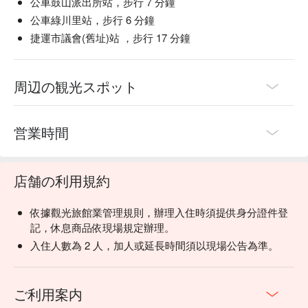
公車鼓山派出所站，步行 7 分鐘
公車綠川里站，步行 6 分鐘
捷運市議會(舊址)站 ，步行 17 分鐘
周辺の観光スポット
営業時間
店舗の利用規約
依據觀光旅館業管理規則，辦理入住時須提供身分證件登
記，休息商品依現場規定辦理。
入住人數為 2 人，加人或延長時間須以現場公告為準。
ご利用案内