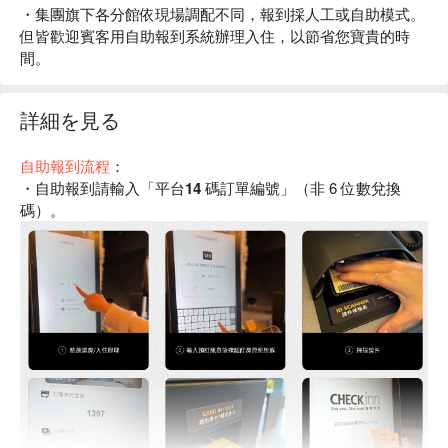
・集團旗下各分館依現場調配不同，報到採人工或自助模式。
但皆歡迎賓客用自助報到系統辦理入住，以節省您寶貴的時
間。
詳細を見る
自助報到流程
：
・自助報到請輸入「
平台14 碼訂單編號
」（非 6 位數兌換
碼）。