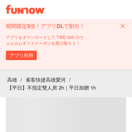
期間限定3倍！アプリDLで割引！
アプリをダウンロードして TWD 300 のウ
ェルカムギフトクーポンを受け取ろう！
アプリ利用
高雄
/
雀客快捷高雄愛河
/
【平日】不指定雙人房 2h｜平日加贈 1h