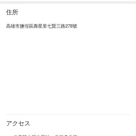
住所
高雄市鹽埕區壽星里七賢三路278號
アクセス