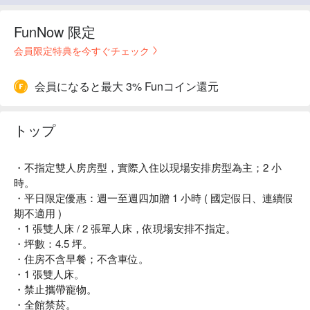
FunNow 限定
会員限定特典を今すぐチェック
会員になると最大 3% Funコイン還元
トップ
・不指定雙人房房型，實際入住以現場安排房型為主；2 小
時。
・平日限定優惠：週一至週四加贈 1 小時 ( 國定假日、連續假
期不適用 )
・1 張雙人床 / 2 張單人床，依現場安排不指定。
・坪數：4.5 坪。
・住房不含早餐；不含車位。
・1 張雙人床。
・禁止攜帶寵物。
・全館禁菸。