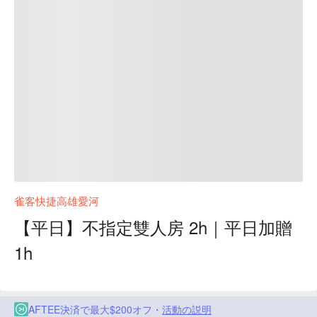
雀客快捷高雄愛河
【平日】不指定雙人房 2h｜平日加贈
1h
AFTEE決済で最大$200オフ・
活動の説明