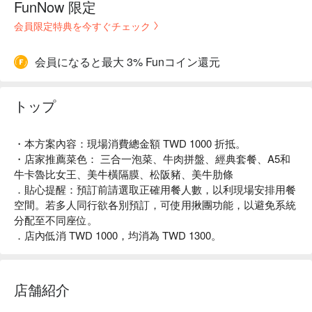
FunNow 限定
会員限定特典を今すぐチェック
会員になると最大 3% Funコイン還元
トップ
・本方案內容：現場消費總金額 TWD 1000 折抵。
・店家推薦菜色： 三合一泡菜、牛肉拼盤、經典套餐、A5和
牛卡魯比女王、美牛橫隔膜、松阪豬、美牛肋條
．貼心提醒：預訂前請選取正確用餐人數，以利現場安排用餐
空間。若多人同行欲各別預訂，可使用揪團功能，以避免系統
分配至不同座位。
．店內低消 TWD 1000，均消為 TWD 1300。
店舗紹介