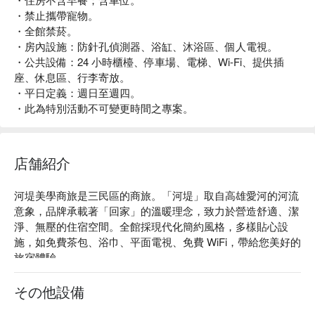
・禁止攜帶寵物。
・全館禁菸。
・房內設施：防針孔偵測器、浴缸、沐浴區、個人電視。
・公共設備：24 小時櫃檯、停車場、電梯、Wi-Fi、提供插
座、休息區、行李寄放。
・平日定義：週日至週四。
・此為特別活動不可變更時間之專案。
店舗紹介
河堤美學商旅是三民區的商旅。「河堤」取自高雄愛河的河流
意象，品牌承載著「回家」的溫暖理念，致力於營造舒適、潔
淨、無壓的住宿空間。全館採現代化簡約風格，多樣貼心設
施，如免費茶包、浴巾、平面電視、免費 WiFi，帶給您美好的
旅宿體驗。

河堤美學商旅評價：Google 4.1 星 

河堤美學商旅推薦：近瑞豐夜市、六合觀光夜市、愛河之心、
その他設備
中都生態園區 ( 愛河畔 )、高雄市立美術館及漢神巨蛋商圈。
