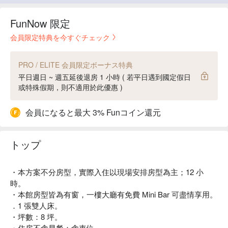
FunNow 限定
会員限定特典を今すぐチェック
PRO / ELITE 会員限定ボーナス特典
平日週日 ~ 週五延後退房 1 小時 ( 若平日遇到國定假日
或特殊假期，則不適用於此優惠 )
会員になると最大 3% Funコイン還元
トップ
・本方案不分房型，實際入住以現場安排房型為主；12 小
時。
・本館房型皆為有窗，一樓大廳有免費 Mini Bar 可盡情享用。
．1 張雙人床。
・坪數：8 坪。
・住房不含早餐；含車位。