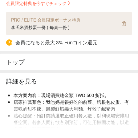
会員限定特典を今すぐチェック
PRO / ELITE 会員限定ボーナス特典
李氏米酒炒蛋一份 ( 每桌一份 )
会員になると最大 3% Funコイン還元
トップ
詳細を見る
本方案內容：現場消費總金額 TWD 500 折抵。
店家推薦菜色：我他媽是很好吃的前菜、培根包皮蛋、有
靈魂的甜不辣、鳳梨鮮蝦義大利麵、炸骰子鹹豬肉
貼心提醒：預訂前請選取正確用餐人數，以利現場安排用
餐空間。若多人同行欲各別預訂，可使用揪團功能，以避
免系統分配至不同座位。
店內低消為一人 TWD 300，均消為 TWD 500。