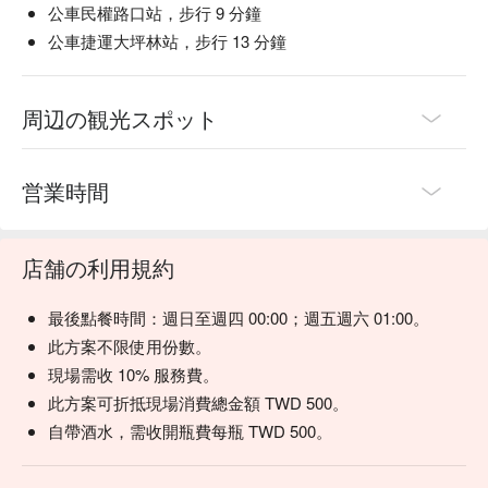
公車民權路口站，步行 9 分鐘
公車捷運大坪林站，步行 13 分鐘
周辺の観光スポット
営業時間
店舗の利用規約
最後點餐時間：週日至週四 00:00；週五週六 01:00。
此方案不限使用份數。
現場需收 10% 服務費。
此方案可折抵現場消費總金額 TWD 500。
自帶酒水，需收開瓶費每瓶 TWD 500。