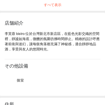
すべて表示
店舗紹介
李芙蓉 bistro 位於台灣新北市新店區，在藍色光影交織的空間
裡，靜謐如海底，微醺的氛圍彷彿時間靜止。精緻的設計呼應
著前衛與迷幻，讓每個角落都充滿了神秘感，適合靜靜地品
酒，享受與友人的悠閒時光。

在這樣的氛圍中，特色水果花香特調、威士忌滷肉飯與李氏米
酒炒蛋成為絕佳的催化劑，讓聚會或用餐經驗更為豐富。

その他設備
🤩 玩樂情報

人均消費：均消 TWD 200

個室
適合情境：兩人約會、朋友聚餐、公司聚餐、日常餐廳

貼心服務：私人包廂、有無線網路、有停車位

🍳 主廚推薦

住所