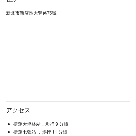
【特色水果 / 花香特調】水果清新多汁，花香柔和沁人

【威士忌滷肉飯】滷肉醇厚，威士忌香氣濃郁

新北市新店區大豐路76號
【李氏米酒炒蛋】米酒香氣四溢，蛋滑嫩可口

🍽️ 口碑必點

【我他媽是很好吃的前菜】前菜口感豐富，鮮美多層次

【培根包皮蛋】培根酥脆，皮蛋滑嫩

【有靈魂的甜不辣】甜不辣彈牙，風味獨特

【鳳梨鮮蝦義大利麵】鳳梨酸甜，蝦肉鮮嫩

【炸骰子鹹豬肉】外酥內嫩，鹹香滿溢

💡 未成年請勿飲酒；禁止酒駕
アクセス
捷運大坪林站，步行 9 分鐘
捷運七張站 ，步行 11 分鐘