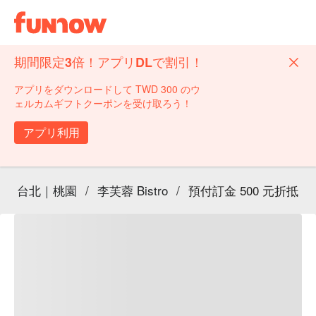
期間限定3倍！アプリDLで割引！
アプリをダウンロードして TWD 300 のウ
ェルカムギフトクーポンを受け取ろう！
アプリ利用
台北｜桃園
/
李芙蓉 Bistro
/
預付訂金 500 元折抵