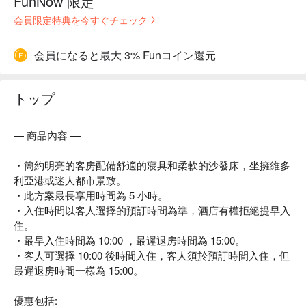
FunNow 限定
会員限定特典を今すぐチェック
会員になると最大 3% Funコイン還元
トップ
— 商品內容 —
・簡約明亮的客房配備舒適的寢具和柔軟的沙發床，坐擁維多
利亞港或迷人都市景致。
・此方案最長享用時間為 5 小時。
・入住時間以客人選擇的預訂時間為準，酒店有權拒絕提早入
住。
・最早入住時間為 10:00 ，最遲退房時間為 15:00。
・客人可選擇 10:00 後時間入住，客人須於預訂時間入住，但
最遲退房時間一樣為 15:00。
優惠包括: