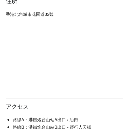
住所
香港北角城市花園道32號
アクセス
路線A：港鐵炮台山站A出口 / 油街
路線B：港鐵炮台山站B出口 - 經行人天橋