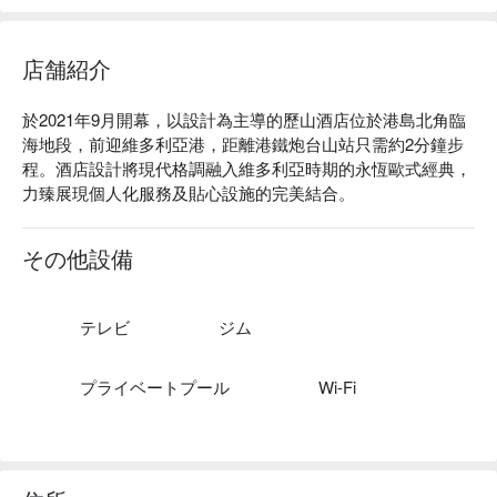
店舗紹介
於2021年9月開幕，以設計為主導的歷山酒店位於港島北角臨
海地段，前迎維多利亞港，距離港鐵炮台山站只需約2分鐘步
程。酒店設計將現代格調融入維多利亞時期的永恆歐式經典，
力臻展現個人化服務及貼心設施的完美結合。
その他設備
テレビ
ジム
プライベートプール
Wi-Fi