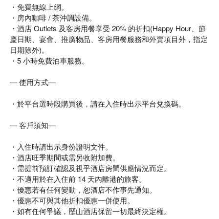
・免費無線上網。
・房內咖啡 / 茶沖調設備。
・酒店 Outlets 及客房用餐享受 20% 的折扣(Happy Hour、節
慶日期、宴會、推廣物品、客房用餐服務和外賣項目外，指定
日期除外)。
・5 小時免費泊車服務。
— 使用方式—
・於平台選時段購買後，請在入住時出示平台兌換碼。
— 客戶須知—
・入住時請出示身份證明文件。
・酒店旺季期間或需另收附加費。
・需提前預訂確認及視乎酒店房間供應情況而定。
・不適用於在入住前 14 天內離港的旅客。
・優惠若有任何變動，恕酒店不作事先通知。
・優惠不可與其他折扣優惠一併使用。
・如有任何爭議，歷山酒店保留一切最終決定權。