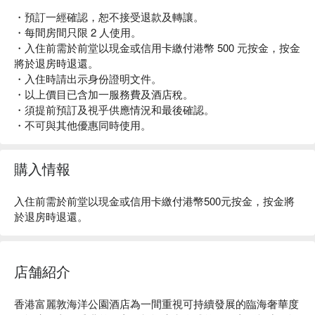
・預訂一經確認，恕不接受退款及轉讓。
・每間房間只限 2 人使用。
・入住前需於前堂以現金或信用卡繳付港幣 500 元按金，按金
將於退房時退還。
・入住時請出示身份證明文件。
・以上價目已含加一服務費及酒店稅。
・須提前預訂及視乎供應情況和最後確認。
・不可與其他優惠同時使用。
購入情報
入住前需於前堂以現金或信用卡繳付港幣500元按金，按金將
於退房時退還。
店舗紹介
香港富麗敦海洋公園酒店為一間重視可持續發展的臨海奢華度