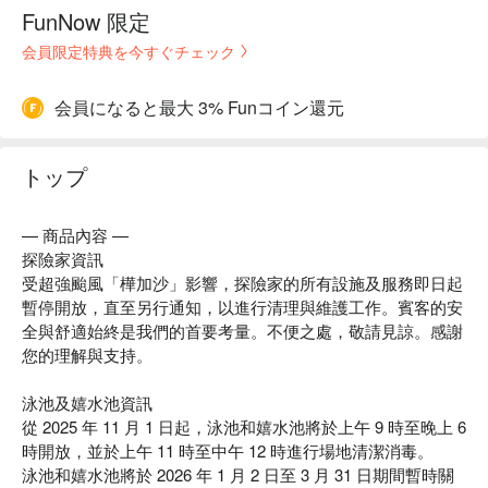
FunNow 限定
会員限定特典を今すぐチェック
会員になると最大 3% Funコイン還元
トップ
— 商品內容 —
探險家資訊
受超強颱風「樺加沙」影響，探險家的所有設施及服務即日起
暫停開放，直至另行通知，以進行清理與維護工作。賓客的安
全與舒適始終是我們的首要考量。不便之處，敬請見諒。感謝
您的理解與支持。
泳池及嬉水池資訊
從 2025 年 11 月 1 日起，泳池和嬉水池將於上午 9 時至晚上 6
時開放，並於上午 11 時至中午 12 時進行場地清潔消毒。
泳池和嬉水池將於 2026 年 1 月 2 日至 3 月 31 日期間暫時關