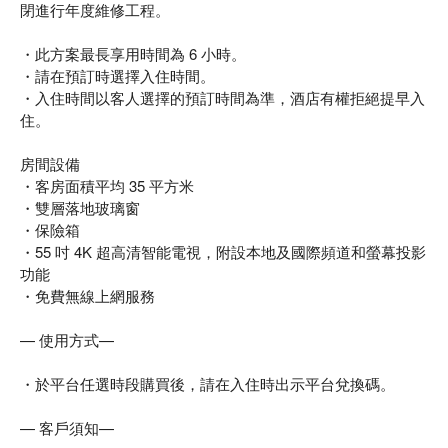
閉進行年度維修工程。
・此方案最長享用時間為 6 小時。
・請在預訂時選擇入住時間。
・入住時間以客人選擇的預訂時間為準，酒店有權拒絕提早入
住。
房間設備
・客房面積平均 35 平方米
・雙層落地玻璃窗
・保險箱
・55 吋 4K 超高清智能電視，附設本地及國際頻道和螢幕投影
功能
・免費無線上網服務
— 使用方式—
・於平台任選時段購買後，請在入住時出示平台兌換碼。
— 客戶須知—