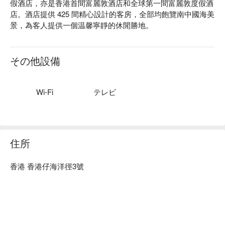
假酒店，亦是香港首間富麗敦酒店和全球第一間富麗敦度假酒
店。酒店提供 425 間精心設計的客房，全部均飽覽南中國海美
景，為客人提供一個温馨寧靜的休閒勝地。

酒店設有 3 間餐廳、無邊際泳池、兒童嬉水池、室內兒童玩樂
區、健身中心和水療中心。我們誠邀您一同探索充滿活力且迷
その他設備
人的南區，感受本地人獨特的生活方式、遊覧各式自然奇觀、
海洋公園和無盡的旅遊景點。
Wi-Fi
テレビ
住所
香港 香港仔海洋徑3號