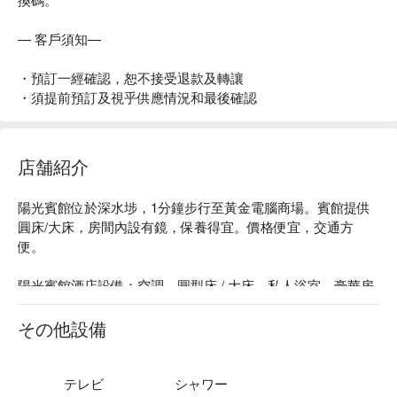
— 客戶須知—
・預訂一經確認，恕不接受退款及轉讓
・須提前預訂及視乎供應情況和最後確認
店舗紹介
陽光賓館位於深水埗，1分鐘步行至黃金電腦商場。賓館提供
圓床/大床，房間內設有鏡，保養得宜。價格便宜，交通方
便。

陽光賓館酒店設備：空調、圓型床 / 大床、私人浴室。豪華房
另設有 50寸電視、Netflix & Youtube、一次性毛巾（另收費）

その他設備
陽光賓館推薦：距離深水埗地鐵站僅有 2 分鐘步行路程！

陽光賓館情侶時鐘酒店、陽光賓館情侶好去處、陽光賓館深水
テレビ
シャワー