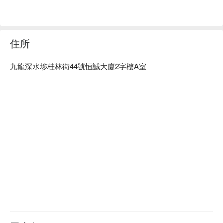
住所
九龍深水埗桂林街44號恒誠大廈2字樓A室