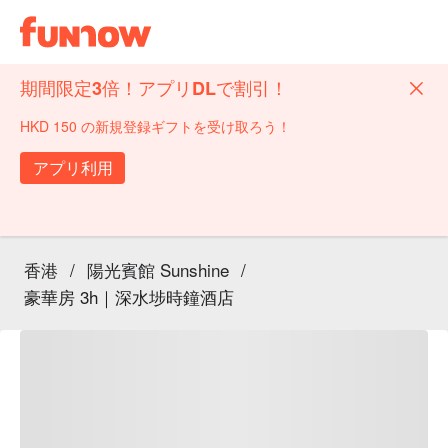
期間限定3倍！アプリDLで割引！
HKD 150 の新規登録ギフトを受け取ろう！
アプリ利用
香港
/
陽光賓館 Sunshine
/
豪華房 3h｜深水埗時鐘酒店