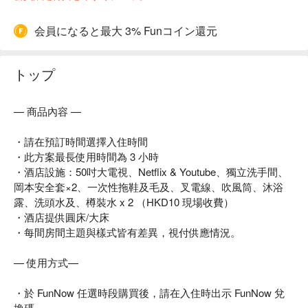
会員になると最大 3% Funコイン還元
トップ
— 商品內容 —
・請在預訂時間選擇入住時間
・此方案最長使用時間為 3 小時
・酒店設施：50吋大電視、Netflix & Youtube、獨立洗手間、
岡本安全套×2、一次性拖鞋及毛及、叉電線、吹風筒、沐浴
露、洗頭水及、樽裝水 x 2 （HKD10 現場收費）
・酒店提供圓床/大床
・每間房間主題與樣式皆有差異，視付供應情況。
— 使用方式—
・於 FunNow 任選時段購買後，請在入住時出示 FunNow 兌
換碼。