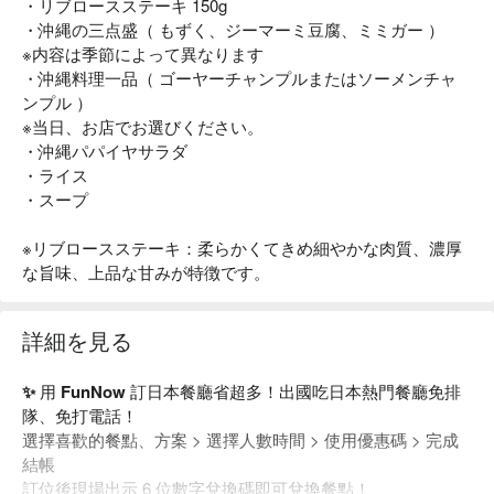
・リブロースステーキ 150g
・沖縄の三点盛（ もずく、ジーマーミ豆腐、ミミガー ）
※内容は季節によって異なります
・沖縄料理一品（ ゴーヤーチャンプルまたはソーメンチャ
ンプル ）
※当日、お店でお選びください。
・沖縄パパイヤサラダ
・ライス
・スープ
※リブロースステーキ：柔らかくてきめ細やかな肉質、濃厚
な旨味、上品な甘みが特徴です。
詳細を見る
✨ 用 FunNow 訂日本餐廳省超多！出國吃日本熱門餐廳免排
隊、免打電話！
選擇喜歡的餐點、方案 > 選擇人數時間 > 使用優惠碼 > 完成
結帳
訂位後現場出示 6 位數字兌換碼即可兌換餐點！