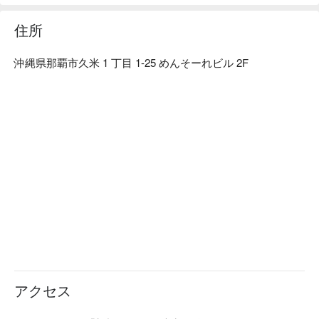
【ロケーション】旭橋駅より徒歩 5 分。深夜 1 時まで営業し
ているステーキ店！ホテル東横インの隣、泉崎ロータリーに
住所
面しています。
沖縄県那覇市久米 1 丁目 1-25 めんそーれビル 2F
アクセス