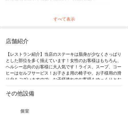
從此之後出國不怕點錯餐，日圓價格方案讓你省更多💰
預訂後 3 天前免費取消留給你滿滿彈性，馬上預訂👇
すべて表示
店舗紹介
【レストラン紹介】当店のステーキは脂身が少なくさっぱり
とした部位を多く揃えています！女性のお客様はもちろん、
ヘルシー志向のお客様に大人気です！ライス、スープ、コー
ヒーはセルフサービス！お子さま用の椅子や、お子様用の滑
り台もございますので、お子様連れのお客様もゆっくりとお
食事をお召し上がり頂けます！半個室のお座敷もございま
す。

その他設備
【看板メニュー】

一番ステーキ：当店一押し！歯ごたえと脂身が絶妙のバラン
ス！

個室
リブロースステーキ：柔らかさが自慢！女性におススメで
す！
