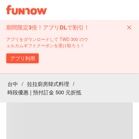
期間限定3倍！アプリDLで割引！
アプリをダウンロードして TWD 300 のウ
ェルカムギフトクーポンを受け取ろう！
アプリ利用
台中
/
拉拉廚房韓式料理
/
時段優惠 | 預付訂金 500 元折抵