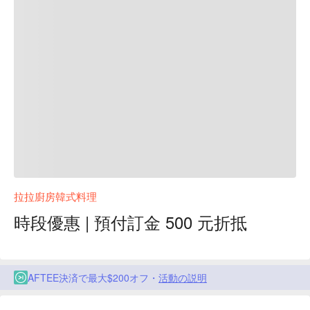
拉拉廚房韓式料理
時段優惠 | 預付訂金 500 元折抵
AFTEE決済で最大$200オフ・
活動の説明