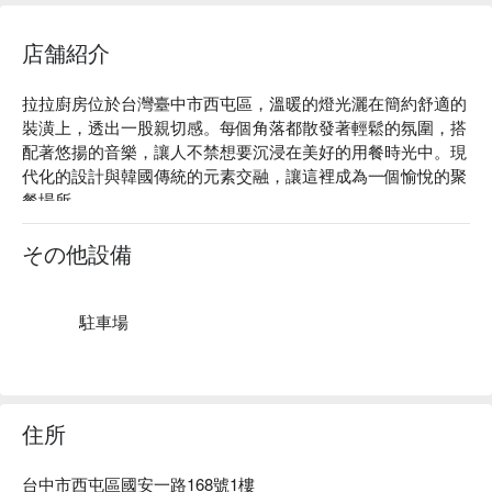
店舗紹介
拉拉廚房位於台灣臺中市西屯區，溫暖的燈光灑在簡約舒適的
裝潢上，透出一股親切感。每個角落都散發著輕鬆的氛圍，搭
配著悠揚的音樂，讓人不禁想要沉浸在美好的用餐時光中。現
代化的設計與韓國傳統的元素交融，讓這裡成為一個愉悅的聚
餐場所。

在這樣的氛圍中，海鮮豆腐鍋、韓式炸雞、辣牛肉鍋和真露燒
その他設備
酒等招牌菜品，成為提升聚會或用餐體驗的完美催化劑。

🤩 玩樂情報

駐車場
人均消費：均消 TWD 500，假日低消 TWD 500

適合情境：日常餐廳

貼心服務：爽吃海鮮、肉食主義、素食友善、親子友善、寵物
友善

住所
👨‍🍳 主廚推薦

台中市西屯區國安一路168號1樓
【海鮮豆腐鍋】豆腐嫩滑，海鮮鮮甜，湯底濃郁
