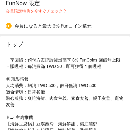
FunNow 限定
会員限定特典を今すぐチェック
会員になると最大 3% Funコイン還元
トップ
・享回饋：預付方案評論後最高享 3% FunCoins 回饋無上限
・賺哩程：每消費滿 TWD 30，即可獲得 1 個哩程
🤩 玩樂情報
人均消費：均消 TWD 500，假日低消 TWD 500
適合情境：日常餐廳
貼心服務：爽吃海鮮、肉食主義、素食友善、親子友善、寵物
友善
👨‍🍳 主廚推薦
【海鮮豆腐鍋】豆腐嫩滑，海鮮鮮甜，湯底濃郁
【海鮮炒冬粉】冬粉彈牙，海味鮮美，香氣撲鼻