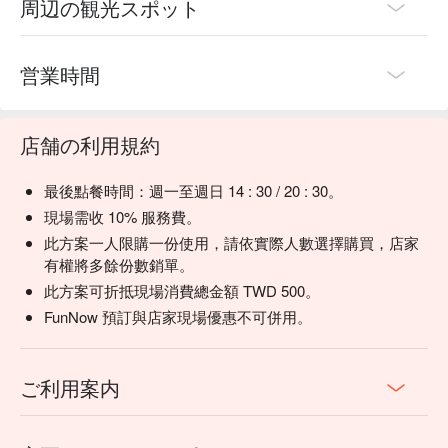
周辺の観光スポット
営業時間
店舗の利用規約
最後點餐時間：週一至週日 14 : 30 / 20 : 30。
現場需收 10% 服務費。
此方案一人限購一份使用，請依實際人數選擇購買，店家
有權將多餘份數銷單。
此方案可折抵現場消費總金額 TWD 500。
FunNow 預訂與店家現場優惠不可併用。
ご利用案内