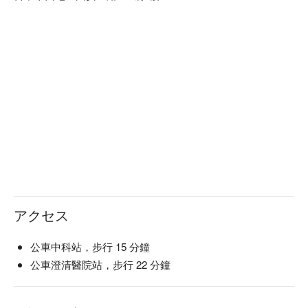
【海鮮炒冬粉】冬粉彈牙，海味鮮美，香氣撲鼻

【韓式炸雞】外皮酥脆，肉汁飽滿，微辣爽口

【傳統牛肉石鍋拌飯】牛肉嫩滑，石鍋焦香，米飯飽滿

【秘製豬肉拌飯】豬肉醬香，米粒分明，味道醇厚

【炸醬麵】麵條筋道，醬香四溢，口感豐富

🍽️ 口碑必點

【海鮮煎餅】煎餅金黃，海鮮鮮甜，外脆內軟

【海鮮豬肉豆腐鍋】湯底濃厚，海鮮豬肉交織，豆腐軟嫩

【辣牛肉鍋】牛肉鮮嫩，辣味醇厚，湯頭濃香

🥤 特色飲品

【黃金奇異果氣泡飲】清新奇異果香氣，微酸甜中帶氣泡感

【果莓氣泡飲】果香濃郁，酸甜平衡，氣泡輕柔

アクセス
【熱帶芒果氣泡飲】濃郁芒果香氣，甜中帶酸，氣泡爽口

【韓國水蜜桃氣泡飲】水蜜桃香甜，氣泡細緻，口感輕盈

公車中科站，步行 15 分鐘
【真露燒酒】清香淡雅，酒體柔和，入口微甜

公車澄清醫院站，步行 22 分鐘
【CASS 啤酒】清爽微苦，完美解渴

💡 未成年請勿飲酒；禁止酒駕