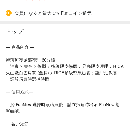
会員になると最大 3% Funコイン還元
トップ
— 商品內容 —
輕薄呵護足部護理 60分鐘
・消毒 > 去色 > 修型 > 指緣硬皮修磨 > 足底硬皮護理 > RICA
火山嫩白去角質 (至膝) > RICA頂級堅果滋養 > 護甲油保養
・請於購買時選擇時間
— 使用方式—
・於 FunNow 選擇時段購買後，請在抵達時出示 FunNow 訂
單編號。
— 客戶須知—