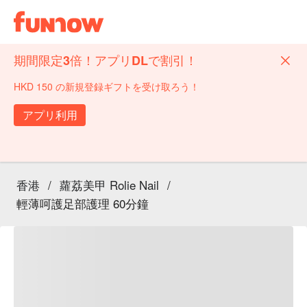
期間限定3倍！アプリDLで割引！
HKD 150 の新規登録ギフトを受け取ろう！
アプリ利用
香港
/
蘿荔美甲 Rolie Nail
/
輕薄呵護足部護理 60分鐘