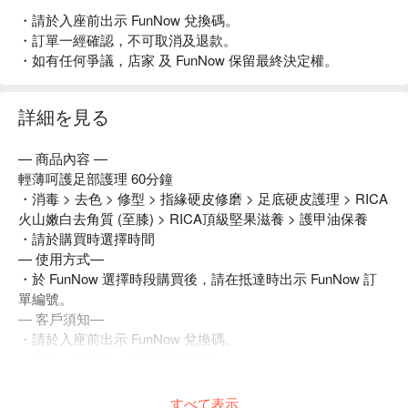
・請於入座前出示 FunNow 兌換碼。
・訂單一經確認，不可取消及退款。
・如有任何爭議，店家 及 FunNow 保留最終決定權。
詳細を見る
— 商品內容 —
輕薄呵護足部護理 60分鐘
・消毒 > 去色 > 修型 > 指緣硬皮修磨 > 足底硬皮護理 > RICA
火山嫩白去角質 (至膝) > RICA頂級堅果滋養 > 護甲油保養
・請於購買時選擇時間
— 使用方式—
・於 FunNow 選擇時段購買後，請在抵達時出示 FunNow 訂
單編號。
— 客戶須知—
・請於入座前出示 FunNow 兌換碼。
・訂單一經確認，不可取消及退款。
・如有任何爭議，店家 及 FunNow 保留最終決定權。
すべて表示