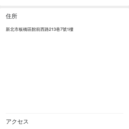
合喜歡沉靜空間的朋友前來放鬆。

Ferment Café 訂位、Ferment Café 優惠資訊立刻查看⬇︎
住所
新北市板橋區館前西路213巷7號1樓
アクセス