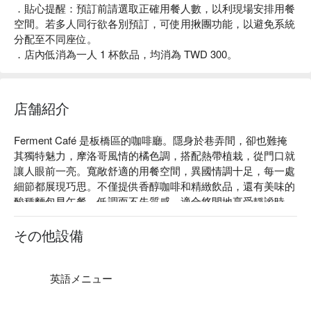
．貼心提醒：預訂前請選取正確用餐人數，以利現場安排用餐
空間。若多人同行欲各別預訂，可使用揪團功能，以避免系統
分配至不同座位。
．店內低消為一人 1 杯飲品，均消為 TWD 300。
店舗紹介
Ferment Café 是板橋區的咖啡廳。隱身於巷弄間，卻也難掩
其獨特魅力，摩洛哥風情的橘色調，搭配熱帶植栽，從門口就
讓人眼前一亮。寬敞舒適的用餐空間，異國情調十足，每一處
細節都展現巧思。不僅提供香醇咖啡和精緻飲品，還有美味的
酸種麵包早午餐，低調而不失質感，適合悠閒地享受靜謐時
光。

Ferment Café 菜單必點：精選手沖 ft. 迷你冷萃、布里起司火
その他設備
腿可頌三明治、提拉米蘇

Ferment Café 評價：Google 4.8 星推薦

Ferment Café 推薦：隱身於府中站黃石市場與湳雅夜市之間
英語メニュー
的巷弄內，遠離塵囂，平靜舒適。鬧中取靜的寶藏餐廳，無論
是約會或聚餐，都能在這裡找到屬於自己的片刻寧靜，非常適