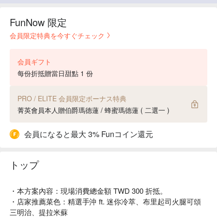
FunNow 限定
会員限定特典を今すぐチェック
会員ギフト
每份折抵贈當日甜點 1 份
PRO / ELITE 会員限定ボーナス特典
菁英會員本人贈伯爵瑪德蓮 / 蜂蜜瑪德蓮 ( 二選一 )
会員になると最大 3% Funコイン還元
トップ
・本方案內容：現場消費總金額 TWD 300 折抵。
・店家推薦菜色：精選手沖 ft. 迷你冷萃、布里起司火腿可頌
三明治、提拉米蘇