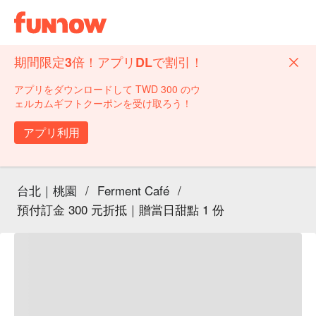
期間限定3倍！アプリDLで割引！
アプリをダウンロードして TWD 300 のウ
ェルカムギフトクーポンを受け取ろう！
アプリ利用
台北｜桃園
/
Ferment Café
/
預付訂金 300 元折抵｜贈當日甜點 1 份