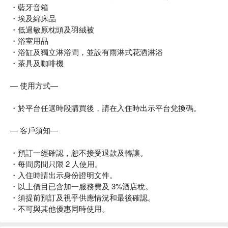
・藍牙音箱
・埃及綿床品
・低過敏原枕頭及羽絨被
・浴室用品
・浴缸及獨立淋浴間，並設有雨淋式花洒淋浴
・茶具及咖啡機
— 使用方式—
・於平台任選時段購買後，請在入住時出示平台兌換碼。
— 客戶須知—
・預訂一經確認，恕不接受退款及轉讓。
・每間房間只限 2 人使用。
・入住時請出示身份證明文件。
・以上價目已含加一服務費及 3%酒店稅。
・須提前預訂及視乎供應情況和最後確認。
・不可與其他優惠同時使用。