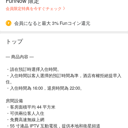
FunNow 限定
会員限定特典を今すぐチェック
会員になると最大 3% Funコイン還元
トップ
— 商品內容 —
・請在預訂時選擇入住時間。
・入住時間以客人選擇的預訂時間為準，酒店有權拒絕提早入
住。
・入住時間為 16:00，退房時間為 22:00。
房間設備
・客房面積平均 44 平方米
・可供兩位客人入住
・免費高速無線上網
・55 寸液晶 IPTV 互動電視，提供本地和衛星頻道