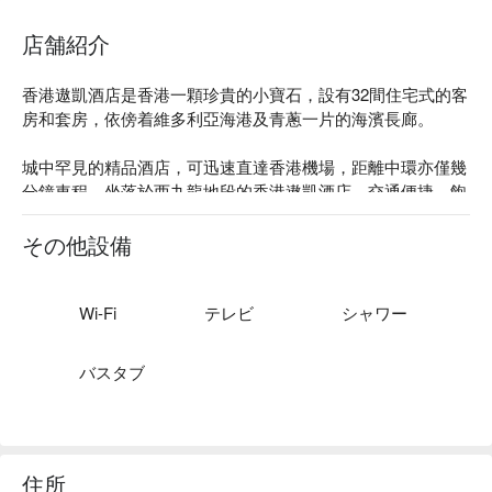
店舗紹介
香港遨凱酒店是香港一顆珍貴的小寶石，設有32間住宅式的客
房和套房，依傍着維多利亞海港及青蔥一片的海濱長廊。

城中罕見的精品酒店，可迅速直達香港機場，距離中環亦僅幾
分鐘車程，坐落於西九龍地段的香港遨凱酒店，交通便捷，飽
覽翠綠景觀，偌大宏偉的門廊，寬敞雅致的居住空間，並提供
優越的個性化的服務。
その他設備
Wi-Fi
テレビ
シャワー
バスタブ
住所