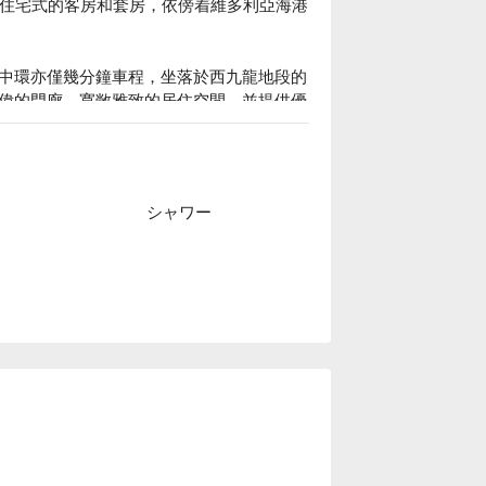
間住宅式的客房和套房，依傍着維多利亞海港
中環亦僅幾分鐘車程，坐落於西九龍地段的
偉的門廊，寬敞雅致的居住空間，並提供優
シャワー