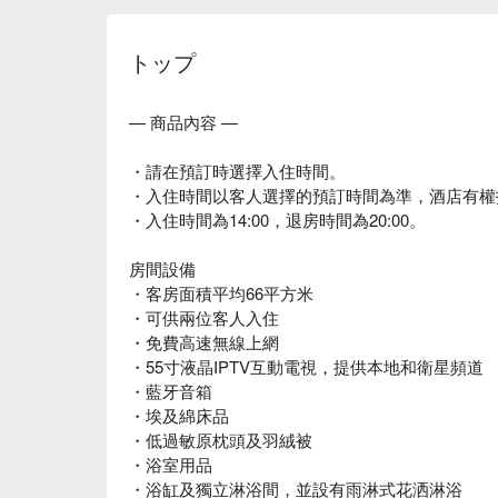
トップ
— 商品內容 —
・請在預訂時選擇入住時間。
・入住時間以客人選擇的預訂時間為準，酒店有權
・入住時間為14:00，退房時間為20:00。
房間設備
・客房面積平均66平方米
・可供兩位客人入住
・免費高速無線上網
・55寸液晶IPTV互動電視，提供本地和衛星頻道
・藍牙音箱
・埃及綿床品
・低過敏原枕頭及羽絨被
・浴室用品
・浴缸及獨立淋浴間，並設有雨淋式花洒淋浴