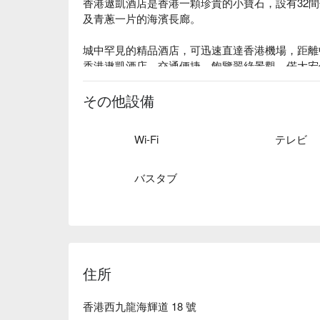
香港遨凱酒店是香港一顆珍貴的小寶石，設有32
及青蔥一片的海濱長廊。

城中罕見的精品酒店，可迅速直達香港機場，距離
香港遨凱酒店，交通便捷，飽覽翠綠景觀，偌大宏
越的個性化的服務。
その他設備
Wi-Fi
テレビ
バスタブ
住所
香港西九龍海輝道 18 號