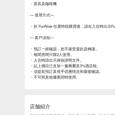
・茶具及咖啡機
— 使用方式—
・於 FunNow 任選時段購買後，請在入住時出示Fu
— 客戶須知—
・預訂一經確認，恕不接受退款及轉讓。
・每間房間只限2人使用。
・入住時請出示身份證明文件。
・以上價目已含加一服務費及3%酒店稅。
・須提前預訂及視乎供應情況和最後確認。
・不可與其他優惠同時使用。
店舗紹介