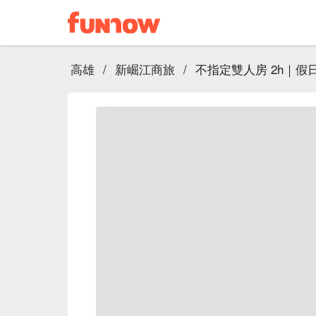
高雄
/
新崛江商旅
/
不指定雙人房 2h｜假