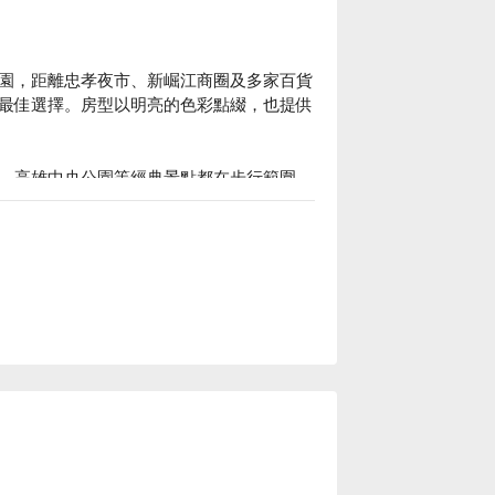
園，距離忠孝夜市、新崛江商圈及多家百貨
最佳選擇。房型以明亮的色彩點綴，也提供
、高雄中央公園等經典景點都在步行範圍
覽高雄的各個角落。旅途中感受溫馨舒適的
旅休息方案立刻查看⬇︎