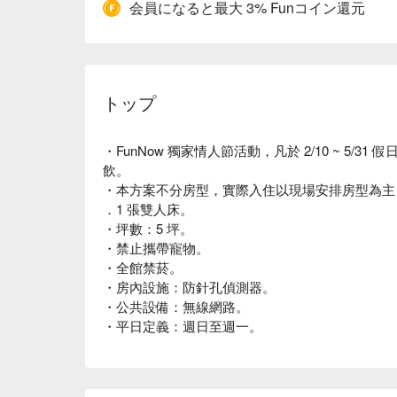
会員になると最大 3% Funコイン還元
トップ
・FunNow 獨家情人節活動，凡於 2/10 ~ 5/
飲。
・本方案不分房型，實際入住以現場安排房型為主；
．1 張雙人床。
・坪數：5 坪。
・禁止攜帶寵物。
・全館禁菸。
・房內設施：防針孔偵測器。
・公共設備：無線網路。
・平日定義：週日至週一。