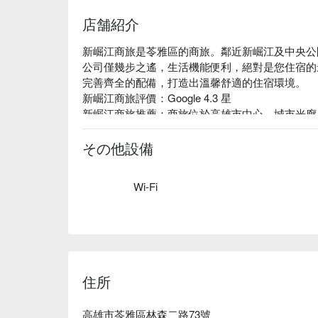
店舗紹介
新崛江商旅是苓雅區的商旅。鄰近新崛江及中央公
公司僅幾步之遙，生活機能便利，絕對是您住宿的
完善齊全的配備，打造出溫馨舒適的住宿環境。

新崛江商旅評價：Google 4.3 星

新崛江商旅推薦：商旅位於高雄市中心，城市光廊
內，鄰近公車站及捷運站，交通便捷，讓您輕鬆遊
休息，同時享受探索城市的便利。

その他設備
新崛江商旅優惠、新崛江商旅住宿方案、新崛江商
Wi-Fi
住所
高雄市苓雅區林森二路73號