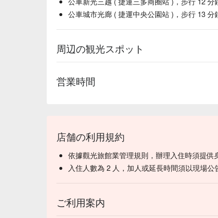
公車新光三越 ( 捷運三多商圈站 )，步行 12 分
公車城市光廊 ( 捷運中央公園站 )，步行 13 分
周辺の観光スポット
営業時間
店舗の利用規約
依據觀光旅館業管理規則，辦理入住時須提供
入住人數為 2 人，加人或延長時間須以現場公
ご利用案内