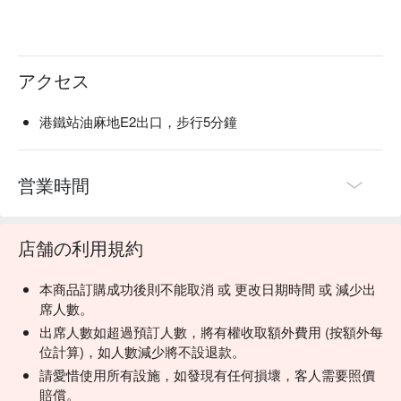
アクセス
港鐵站油麻地E2出口，步行5分鐘
営業時間
店舗の利用規約
本商品訂購成功後則不能取消 或 更改日期時間 或 減少出
席人數。
出席人數如超過預訂人數，將有權收取額外費用 (按額外每
位計算)，如人數減少將不設退款。
請愛惜使用所有設施，如發現有任何損壞，客人需要照價
賠償。