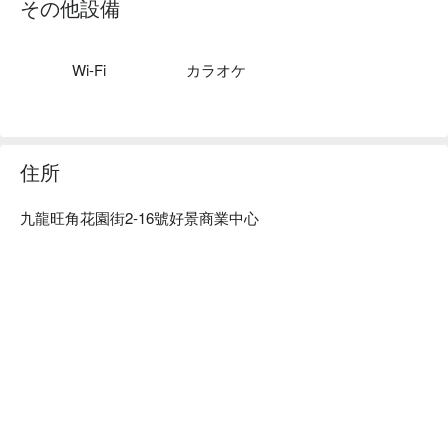
旺角 Party Room - FunGear Paris 預訂
その他設備
Wi-Fi
カラオケ
住所
九龍旺角花園街2-16號好景商業中心