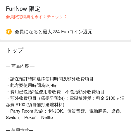
FunNow 限定
会員限定特典を今すぐチェック
会員になると最大 3% Funコイン還元
トップ
— 商品內容 —
・請在預訂時間選擇使用時間及額外收費項目
・此方案使用時間為8小時
・費用已包括2位使用者收費，不包括額外收費項目
・額外收費項目（需提早預約）: 電磁爐連煲：租金 $100 + 清
潔費 $100 (須自備打邊爐材料)
・Party Room 設施：卡啦OK、優質音響、電動麻雀、桌遊、
Switch、 Poker 、Netflix
— 使用方式—