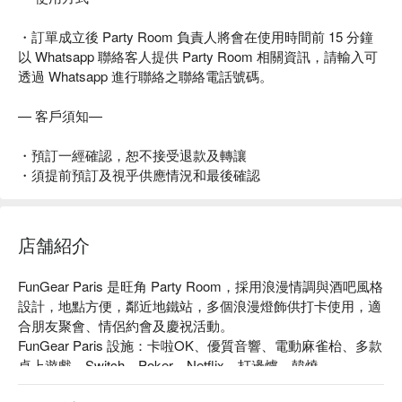
・訂單成立後 Party Room 負責人將會在使用時間前 15 分鐘
以 Whatsapp 聯絡客人提供 Party Room 相關資訊，請輸入可
透過 Whatsapp 進行聯絡之聯絡電話號碼。
— 客戶須知—
・預訂一經確認，恕不接受退款及轉讓
・須提前預訂及視乎供應情況和最後確認
店舗紹介
FunGear Paris 是旺角 Party Room，採用浪漫情調與酒吧風格
設計，地點方便，鄰近地鐵站，多個浪漫燈飾供打卡使用，適
合朋友聚會、情侶約會及慶祝活動。

FunGear Paris 設施：卡啦OK、優質音響、電動麻雀枱、多款
桌上遊戲、Switch、Poker、Netflix、打邊爐、韓燒

FunGear Paris 價格：3小時 HKD 300 起
