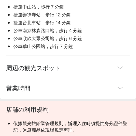
捷運中山站，步行 7 分鐘
捷運善導寺站，步行 12 分鐘
捷運台北車站，步行 14 分鐘
公車南京林森路口站，步行 4 分鐘
公車欣欣大眾公司站，步行 6 分鐘
公車華山公園站，步行 7 分鐘
周辺の観光スポット
営業時間
店舗の利用規約
依據觀光旅館業管理規則，辦理入住時須提供身分證件登
記，休息商品依現場規定辦理。