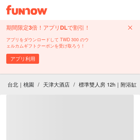
期間限定3倍！アプリDLで割引！
アプリをダウンロードして TWD 300 のウ
ェルカムギフトクーポンを受け取ろう！
アプリ利用
台北｜桃園
/
天津大酒店
/
標準雙人房 12h｜附浴缸