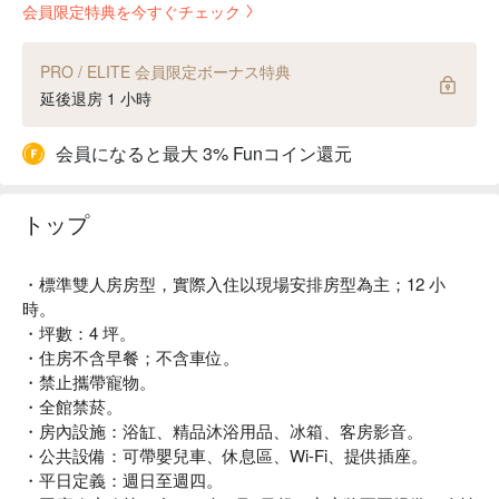
会員限定特典を今すぐチェック
PRO / ELITE 会員限定ボーナス特典
延後退房 1 小時
会員になると最大 3% Funコイン還元
トップ
・標準雙人房房型，實際入住以現場安排房型為主；12 小
時。
・坪數：4 坪。
・住房不含早餐；不含車位。
・禁止攜帶寵物。
・全館禁菸。
・房內設施：浴缸、精品沐浴用品、冰箱、客房影音。
・公共設備：可帶嬰兒車、休息區、Wi-Fi、提供插座。
・平日定義：週日至週四。