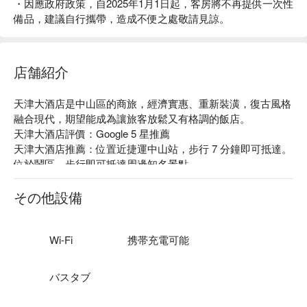
・因應政府政策，自2025年1月1日起，客房將不再提供一次性
備品，建議自行攜帶，造成不便之處敬請見諒。
店舗紹介
天津大酒店是中山區的商旅，經濟實惠、重新裝潢，復古風格
融合現代，期望能成為讓旅客放鬆又有格調的飯店。

天津大酒店評價：Google 5 星推薦

天津大酒店推薦：位置近捷運中山站，步行 7 分鐘即可抵達。
位於鬧區，步行即可抵達周邊知名景點。

天津大酒店優惠、天津大酒店住宿方案、天津大酒店休息方案
立刻查看⬇︎
その他設備
Wi-Fi
携帯充電可能
バスタブ