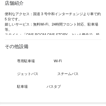
店舗紹介
便利なアクセス：国道 3 号中和インターチェンジより車で約 
5 分です。

嬉しいサービス：無料Wi-Fi、24時間フロント対応、駐車場
等。

スタイル：「ONE ROOM ONE STORY」という概念で、映
画のワンシーンがお部屋のインテリアに溶け込んでいます。
ロマンチックなヨーロッパ風、優雅なチャイナ風、原始時代
その他設備
の洞窟など様々なテーマルームをご用意しており、非日常的
な宿泊体験をお楽しみいただけます。
専用駐車場
Wi-Fi
ジェットバス
スチームバス
駐車場
バスタブ