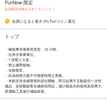
FunNow 限定
会員限定特典を今すぐチェック
会員になると最大 3% Funコイン還元
トップ
・極致摩登車庫房房型，12 小時。
・住房含車庫車位。
・1 張雙人大床。
・禁止攜帶寵物。
・全館禁菸。
・此為特殊方案不可變更時間之專案。
・本館支持永續發展的居住體驗，即日起將不主動提供一次性
備品，並鼓勵旅客自備旅宿用品，減少瓶裝水的使用及搭乘大
眾運輸工具進行減碳旅遊。