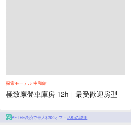
探索モーテル 中和館
極致摩登車庫房 12h｜最受歡迎房型
AFTEE決済で最大$200オフ・
活動の説明