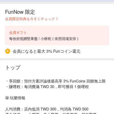
FunNow 限定
会員限定特典を今すぐチェック
会員ギフト
每份折抵贈堅果盤 / 小餅乾 ( 依照現場安排 )
会員になると最大 3% Funコイン還元
トップ
・享回饋：預付方案評論後最高享 3% FunCoins 回饋無上限
・賺哩程：每消費滿 TWD 30，即可獲得 1 個哩程
🤩 玩樂情報
人均消費：店內低消 TWD 300，均消為 TWD 500