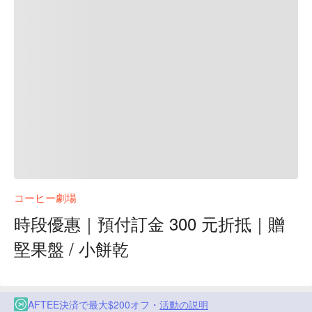
コーヒー劇場
時段優惠｜預付訂金 300 元折抵｜贈
堅果盤 / 小餅乾
AFTEE決済で最大$200オフ・
活動の説明