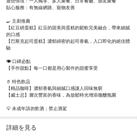
適合情境：一人獨享、多人聚餐、日常餐廳、朋友聚餐
貼心服務：有無線網路、寵物友善
🍳 主廚推薦
【紅豆磅蛋糕】紅豆的甜美與蛋糕的鬆軟完美融合，帶來細膩
的口感
【巴斯克起司蛋糕】濃郁綿密的起司香氣，入口即化的絕佳體
驗
🍽️ 口碑必點
【手作甜點】每一口都是用心製作的甜蜜享受
🥤 特色飲品
【精品咖啡】濃郁香氣與細膩口感讓人回味無窮
【威士忌】層次豐富的香味，為放鬆時光增添微醺氛圍
💡 未成年請勿飲酒；禁止酒駕
詳細を見る