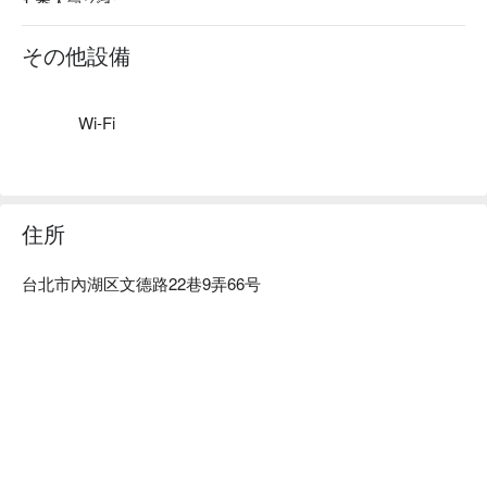
1 番人気です。

店内雰囲気：小さな酒場のようなカフェです。濃いコーヒー
の香りに囲まれたスペースで、コーヒーを熱愛し、知識豊か
その他設備
な店長と一緒にコーヒー演劇を楽しみましょう。
Wi-Fi
住所
台北市內湖区文德路22巷9弄66号