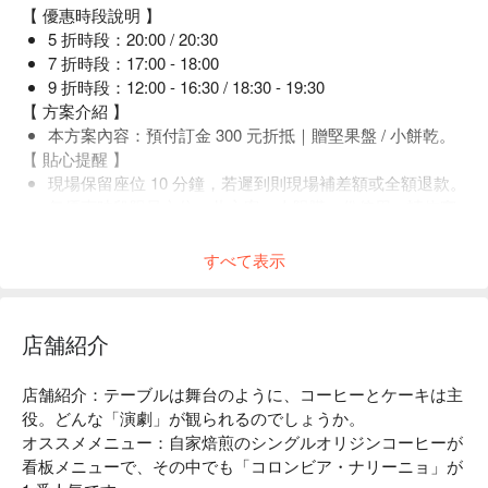
【 優惠時段說明 】
5 折時段：20:00 / 20:30
7 折時段：17:00 - 18:00
9 折時段：12:00 - 16:30 / 18:30 - 19:30
【 方案介紹 】
本方案內容：預付訂金 300 元折抵｜贈堅果盤 / 小餅乾。
【 貼心提醒 】
現場保留座位 10 分鐘，若遲到則現場補差額或全額退款。
每優惠時段限量六位。此方案一人限購一份使用，請依實
際人數選擇購買。
すべて表示
店舗紹介
店舗紹介：テーブルは舞台のように、コーヒーとケーキは主
役。どんな「演劇」が観られるのでしょうか。

オススメメニュー：自家焙煎のシングルオリジンコーヒーが
看板メニューで、その中でも「コロンビア・ナリーニョ」が 