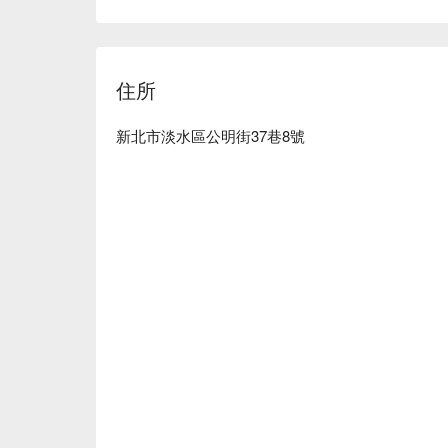
為提升聚會或用餐體驗的最佳催化劑。這些精心準
每一餐都成為難忘的回憶。

🤩 玩樂情報

住所
人均消費：均消 TWD 650，假日低消 TWD 250

適合情境：一人獨享、多人聚餐、日常餐廳、酒吧
貼心服務：親子友善

新北市淡水區公明街37巷8號
👨‍🍳 主廚推薦

【半半炸雞】外皮酥脆，肉汁豐盈

【石鍋拌飯】米飯香軟，鍋巴脆口

【韓式海鮮嫩豆腐鍋】豆腐滑嫩，海鮮鮮甜

🍽️ 口碑必點

【海鮮煎餅】表面金黃，內裡鮮香

【韓式黑嚕嚕炸醬麵】醬汁濃郁，麵條彈牙

🥤 特色飲品

【韓國燒酒】清淡柔和，口感溫潤

【韓國清酒】香氣清雅，入口順滑
