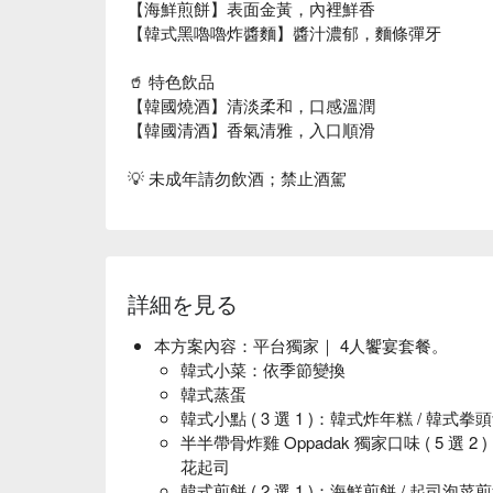
【海鮮煎餅】表面金黃，內裡鮮香
【韓式黑嚕嚕炸醬麵】醬汁濃郁，麵條彈牙
🥤 特色飲品
【韓國燒酒】清淡柔和，口感溫潤
【韓國清酒】香氣清雅，入口順滑
💡 未成年請勿飲酒；禁止酒駕
詳細を見る
本方案內容：平台獨家｜ 4人饗宴套餐。
韓式小菜：依季節變換
韓式蒸蛋
韓式小點 ( 3 選 1 )：韓式炸年糕 / 韓式拳
半半帶骨炸雞 Oppadak 獨家口味 ( 5 選 2 
花起司
韓式煎餅 ( 2 選 1 )：海鮮煎餅 / 起司泡菜