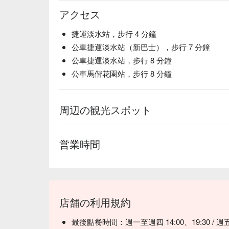
💡 未成年請勿飲酒；禁止酒駕
アクセス
捷運淡水站，步行 4 分鐘
公車捷運淡水站（新巴士），步行 7 分鐘
公車捷運淡水站，步行 8 分鐘
公車馬偕花園站，步行 8 分鐘
周辺の観光スポット
営業時間
店舗の利用規約
最後點餐時間：週一至週四 14:00、19:30 / 週五 1