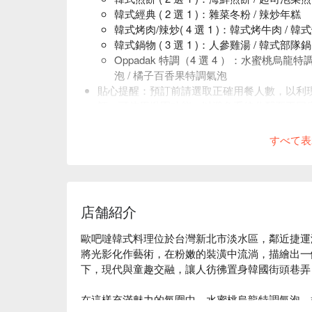
韓式經典 ( 2 選 1 )：雜菜冬粉 / 辣炒年糕
韓式烤肉/辣炒( 4 選 1 )：韓式烤牛肉 / 韓
韓式鍋物 ( 3 選 1 )：人參雞湯 / 韓式部隊
Oppadak 特調（4 選 4 ）：水蜜桃烏龍
泡 / 橘子百香果特調氣泡
貼心提醒：預訂前請選取正確用餐人數，以利
訂，可使用揪團功能，以避免系統分配至不同
店內低消一～四TWD 250 /人、五～日 以套餐
すべて表
店舗紹介
歐吧噠韓式料理位於台灣新北市淡水區，鄰近捷運淡
將光影化作藝術，在粉嫩的裝潢中流淌，描繪出一
下，現代與童趣交融，讓人彷彿置身韓國街頭巷弄
在這樣充滿魅力的氛圍中，水蜜桃烏龍特調氣泡、