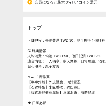
会員になると最大 3% Funコイン還元
トップ
・賺哩程：每消費滿 TWD 30，即可獲得 1 個哩程
🤩 玩樂情報
人均消費：均消 TWD 650，假日低消 TWD 250
適合情境：一人獨享、多人聚餐、日常餐廳、酒吧
貼心服務：親子友善
👨‍🍳 主廚推薦
【半半炸雞】外皮酥脆，肉汁豐盈
【石鍋拌飯】米飯香軟，鍋巴脆口
【韓式海鮮嫩豆腐鍋】豆腐滑嫩，海鮮鮮甜
🍽️ 口碑必點