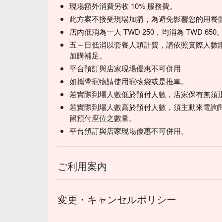
現場額外消費另收 10% 服務費。
此方案不接受現場加購，為避免影響您的用餐
店內低消為一人 TWD 250，均消為 TWD 650
五～日低消以套餐人頭計費，請依照實際人數
加購補足。
平台預訂與店家現場優惠不可併用
如攜帶寵物請使用寵物袋或是推車。
若實際到場人數低於預付人數，店家保有無須
若實際到場人數高於預付人數，須主動來電詢
留預付座位之數量。
平台預訂與店家現場優惠不可併用。
ご利用案内
変更・キャンセルポリシー