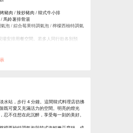
式烤豬肉 / 辣炒豬肉 / 韓式牛小排
鍋 / 馬鈴薯排骨湯
特調氣泡 / 綜合莓果特調氣泡 / 檸檬西柚特調氣
現場安排用餐空間。若多人同行欲各別預
座位。
人頭計算，均消為 TWD 650。
示
水站，步行 4 分鐘。這間韓式料理店彷彿
個既可愛又充滿活力的空間。明亮的燈光
，忍不住想在此沉醉，享受每一刻的美好。

檸檬西柚特調氣泡與韓式海鮮嫩豆腐鍋，成