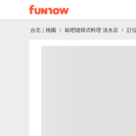
台北｜桃園
/
歐吧噠韓式料理 淡水店
/
訂位