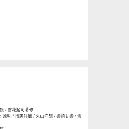
頭飯 / 雪花起司薯條
)：原味 / 招牌洋釀 / 火山洋釀 / 醬燒甘醬 / 雪
煎餅