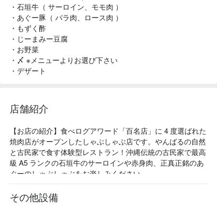
・石垣牛（ サーロイン、モモ肉 ）
・あぐー豚（ バラ肉、ロース肉 ）
・もずく酢
・じーまみー豆腐
・お野菜
・〆 ※メニューよりお選び下さい
・デザート
店舗紹介
【お店の紹介】食べログアワード「百名店」に 4 度選ばれた
焼肉店がオープンしたしゃぶしゃぶ店です。やんばるの自然
と古民家で食す体験型レストラン！沖縄伝統の古民家で最高
級 A5 ランクの石垣牛のサーロインや赤身肉、正真正銘のあ
ぐーのしゃぶしゃぶをお楽しみください。

【看板メニュー】

最高級 A5 ランクの石垣牛：正真正銘の石垣牛を出すお店に
その他設備
認定されています。より良い飼育状況や飼育員を厳選し、本
物の石垣牛を定期的に入荷するルートを開拓。是非、美味し