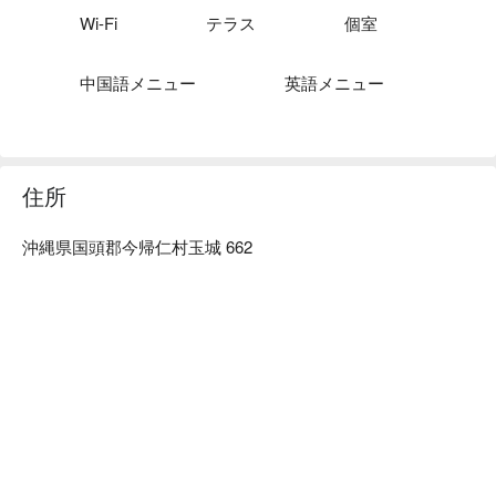
い石垣牛を味わってください。

Wi-Fi
テラス
個室
【ロケーション】やんばるの森は、沖縄本島北部に広がる豊
かな自然エリアで、2021 年には「やんばる国立公園」とし
中国語メニュー
英語メニュー
て世界自然遺産にも登録されました。やんばるの森は、自然
の豊かさや沖縄の歴史、文化、そして地元の人々の思いが息
づく特別な場所です。訪れた人々に、心に残る特別な体験を
提供してくれるでしょう。
住所
沖縄県国頭郡今帰仁村玉城 662